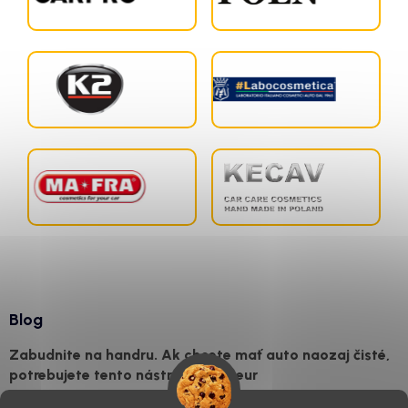
Blog
Zabudnite na handru. Ak chcete mať auto naozaj čisté,
potrebujete tento nástroj za pár eur