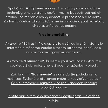
4.8.2026
Poznáte ten moment. Vonku svieti slnko, vy sedíte v čerstvo
Spoločnosť
Andyhoauto.sk
využíva súbory cookie a ďalšie
„upratanom“ aute, no pri pohľade na palubnú dosku vás ide poraziť. V
technológie na zaistenie spoľahlivosti a bezpečnosti našich
mriežkach ventilácie, okolo tlačidiel a v švíkoch sedačiek na vás stále
stránok, na meranie ich výkonnosti a prispôsobenie reklamy.
drzo pozerá prach. Handra ani vysávač tam jednodu...
Za týmto účelom zhromažďujeme informácie o používateľoch,
Detailing nemusí stáť výplatu: 5 kúskov autokozmetiky,
ich správaní a zariadeniach.
ktoré sa teraz reálne oplatia
Viac informácií
tu
.
31.7.2026
Ak zvolíte
"Súhlasím
"
, akceptujete a súhlasíte s tým, že tieto
Sobotné ráno, káva v ruke a pred vami zaprášená kapota. Pre
informácie môžeme zdieľať s tretími stranami, napríklad s
niekoho nuda, pre nás najlepší relax. Lenže keď si v košíku spočítate
našimi marketingovými partnermi.
všetky tie fľaštičky, šampóny a utierky, výsledná suma vie poriadne
pokaziť náladu. Dobrá správa je, že aj profi výbava ...
Ak zvolíte
"Odmietnuť"
, budeme používať iba nevyhnutné
Zabudnite na šmuhy: 7 overených vychytávok, ktoré z
cookies a žiaľ, nedostanete žiaden prispôsobený obsah.
vášho auta urobia magnet na pohľady
Zakliknutím
"Nastavenie"
získate ďalšie podrobnosti a
28.7.2026
možnosti. Zvolené preferencie môžete kedykoľvek upraviť.
Ďalšie informácie nájdete v našich Zásadách ochrany
Poznáte ten pocit. Sobota ráno, slnko sa oprie do laku a vy namiesto
osobných údajov.
radosti vidíte len šedý povlak, zaschnuté kvapky a kolesá čierne od
brzdového prachu. Pre niekoho je to len stroj na presun z bodu A do
Zistite viac o tom, ako spoločnosť Google spracúva osobné
bodu B, ale pre nás je to vizitka. Nič nepoka...
údaje.