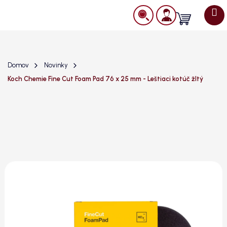
Prejsť
na
Nákupný
obsah
košík
Domov
Novinky
Koch Chemie Fine Cut Foam Pad 76 x 25 mm - Leštiaci kotúč žltý