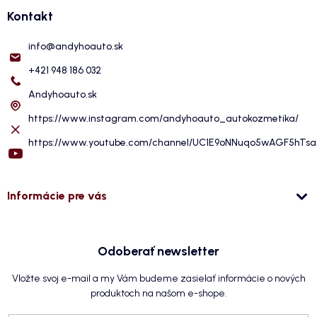
Kontakt
info
@
andyhoauto.sk
+421 948 186 032
Andyhoauto.sk
https://www.instagram.com/andyhoauto_autokozmetika/
https://www.youtube.com/channel/UC1E9oNNuqo5wAGF5hTs
Informácie pre vás
Odoberať newsletter
Vložte svoj e-mail a my Vám budeme zasielať informácie o nových
produktoch na našom e-shope.