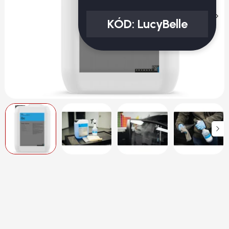
KÓD:
LucyBelle