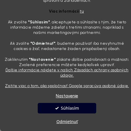
správaní a zariadeniach.
vášho auta urobia magnet na pohľady
Viac informácií
tu
.
28.7.2026
Poznáte ten pocit. Sobota ráno, slnko sa oprie do laku a vy namiesto
Ak zvolíte
"Súhlasím
"
, akceptujete a súhlasíte s tým, že tieto
radosti vidíte len šedý povlak, zaschnuté kvapky a kolesá čierne od
informácie môžeme zdieľať s tretími stranami, napríklad s
brzdového prachu. Pre niekoho je to len stroj na presun z bodu A do
našimi marketingovými partnermi.
bodu B, ale pre nás je to vizitka. Nič nepoka...
Ak zvolíte
"Odmietnuť"
, budeme používať iba nevyhnutné
cookies a žiaľ, nedostanete žiaden prispôsobený obsah.
Vytvoril Shoptet
Zakliknutím
"Nastavenie"
získate ďalšie podrobnosti a možnosti.
Zvolené preferencie môžete kedykoľvek upraviť.
Ďalšie informácie nájdete v našich Zásadách ochrany osobných
Copyright 2026
Andyhoauto
. Všetky práva vyhradené.
Upraviť
údajov.
nastavenie cookies
Zistite viac o tom, ako spoločnosť Google spracúva osobné údaje.
Nastavenie
Súhlasím
Odmietnuť