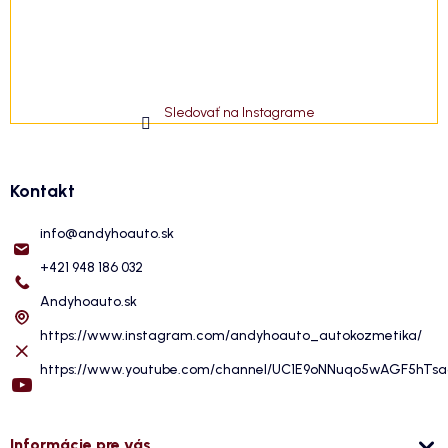
Sledovať na Instagrame
Kontakt
info
@
andyhoauto.sk
+421 948 186 032
Andyhoauto.sk
https://www.instagram.com/andyhoauto_autokozmetika/
https://www.youtube.com/channel/UC1E9oNNuqo5wAGF5hTs
Informácie pre vás