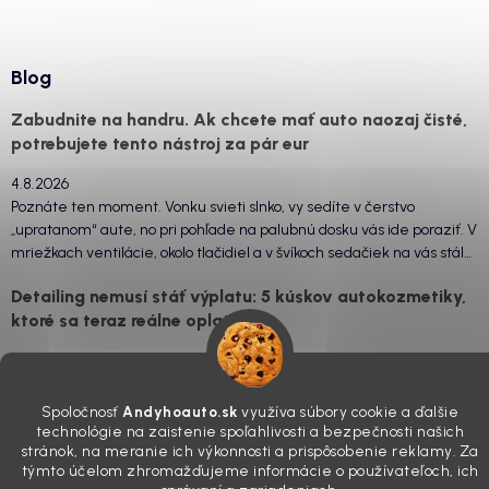
Blog
Zabudnite na handru. Ak chcete mať auto naozaj čisté,
potrebujete tento nástroj za pár eur
4.8.2026
Poznáte ten moment. Vonku svieti slnko, vy sedíte v čerstvo
„upratanom“ aute, no pri pohľade na palubnú dosku vás ide poraziť. V
mriežkach ventilácie, okolo tlačidiel a v švíkoch sedačiek na vás stále
drzo pozerá prach. Handra ani vysávač tam jednodu...
Detailing nemusí stáť výplatu: 5 kúskov autokozmetiky,
ktoré sa teraz reálne oplatia
31.7.2026
Sobotné ráno, káva v ruke a pred vami zaprášená kapota. Pre
niekoho nuda, pre nás najlepší relax. Lenže keď si v košíku spočítate
Spoločnosť
Andyhoauto.sk
využíva súbory cookie a ďalšie
všetky tie fľaštičky, šampóny a utierky, výsledná suma vie poriadne
technológie na zaistenie spoľahlivosti a bezpečnosti našich
stránok, na meranie ich výkonnosti a prispôsobenie reklamy. Za
pokaziť náladu. Dobrá správa je, že aj profi výbava ...
týmto účelom zhromažďujeme informácie o používateľoch, ich
Zabudnite na šmuhy: 7 overených vychytávok, ktoré z