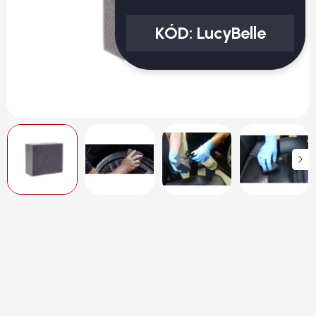
KÓD:
LucyBelle