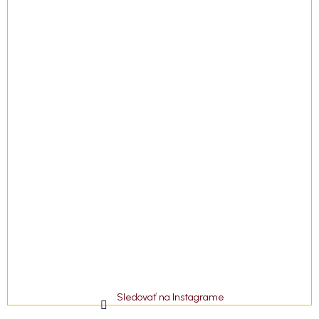
i
e
Sledovať na Instagrame