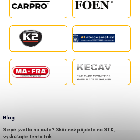
Blog
Slepé svetlá na aute? Skôr než pôjdete na STK,
vyskúšajte tento trik