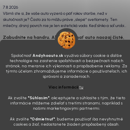
7.8.2026
Všimli ste si, že vaše auto vyzerá o päť rokov staršie, než v
skutočnosti je? Často za to môžu práve „slepé“ svetlomety. Ten
mliečny, drsný povrch nie je len estetická vada. Keď slnko a soľ urobia
svoje, plexisklo začne svetlo rozptyľovať namiesto to...
Zabudnite na handru. Ak chcete mať auto naozaj čisté,
potrebujete tento nástroj za pár eur
4.8.2026
Spoločnosť
Andyhoauto.sk
využíva súbory cookie a ďalšie
Poznáte ten moment. Vonku svieti slnko, vy sedíte v čerstvo
technológie na zaistenie spoľahlivosti a bezpečnosti našich
stránok, na meranie ich výkonnosti a prispôsobenie reklamy. Za
„upratanom“ aute, no pri pohľade na palubnú dosku vás ide poraziť. V
týmto účelom zhromažďujeme informácie o používateľoch, ich
mriežkach ventilácie, okolo tlačidiel a v švíkoch sedačiek na vás stále
správaní a zariadeniach.
drzo pozerá prach. Handra ani vysávač tam jednodu...
Detailing nemusí stáť výplatu: 5 kúskov autokozmetiky,
Viac informácií
tu
.
ktoré sa teraz reálne oplatia
Ak zvolíte
"Súhlasím
"
, akceptujete a súhlasíte s tým, že tieto
31.7.2026
informácie môžeme zdieľať s tretími stranami, napríklad s
Sobotné ráno, káva v ruke a pred vami zaprášená kapota. Pre
našimi marketingovými partnermi.
niekoho nuda, pre nás najlepší relax. Lenže keď si v košíku spočítate
Ak zvolíte
"Odmietnuť"
, budeme používať iba nevyhnutné
všetky tie fľaštičky, šampóny a utierky, výsledná suma vie poriadne
cookies a žiaľ, nedostanete žiaden prispôsobený obsah.
pokaziť náladu. Dobrá správa je, že aj profi výbava ...