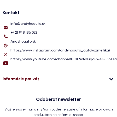
Kontakt
info
@
andyhoauto.sk
+421 948 186 032
Andyhoauto.sk
https://www.instagram.com/andyhoauto_autokozmetika/
https://www.youtube.com/channel/UC1E9oNNuqo5wAGF5hTs
Informácie pre vás
Odoberať newsletter
Vložte svoj e-mail a my Vám budeme zasielať informácie o nových
produktoch na našom e-shope.