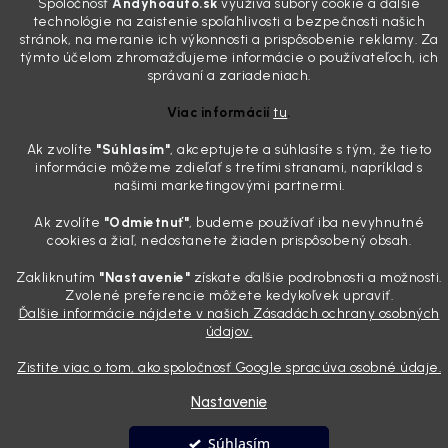
Spoločnosť
Andyhoauto.sk
využíva súbory cookie a ďalšie
„upratanom“ aute, no pri pohľade na palubnú dosku vás ide poraziť. V
technológie na zaistenie spoľahlivosti a bezpečnosti našich
mriežkach ventilácie, okolo tlačidiel a v švíkoch sedačiek na vás stále
stránok, na meranie ich výkonnosti a prispôsobenie reklamy. Za
týmto účelom zhromažďujeme informácie o používateľoch, ich
drzo pozerá prach. Handra ani vysávač tam jednodu...
správaní a zariadeniach.
Detailing nemusí stáť výplatu: 5 kúskov autokozmetiky,
ktoré sa teraz reálne oplatia
Viac informácií
tu
.
31.7.2026
Ak zvolíte
"Súhlasím
"
, akceptujete a súhlasíte s tým, že tieto
Sobotné ráno, káva v ruke a pred vami zaprášená kapota. Pre
informácie môžeme zdieľať s tretími stranami, napríklad s
niekoho nuda, pre nás najlepší relax. Lenže keď si v košíku spočítate
našimi marketingovými partnermi.
všetky tie fľaštičky, šampóny a utierky, výsledná suma vie poriadne
pokaziť náladu. Dobrá správa je, že aj profi výbava ...
Ak zvolíte
"Odmietnuť"
, budeme používať iba nevyhnutné
cookies a žiaľ, nedostanete žiaden prispôsobený obsah.
Zakliknutím
"Nastavenie"
získate ďalšie podrobnosti a možnosti.
Vytvoril Shoptet
Zvolené preferencie môžete kedykoľvek upraviť.
Ďalšie informácie nájdete v našich Zásadách ochrany osobných
údajov.
Copyright 2026
Andyhoauto
. Všetky práva vyhradené.
Upraviť
nastavenie cookies
Zistite viac o tom, ako spoločnosť Google spracúva osobné údaje.
Nastavenie
Súhlasím