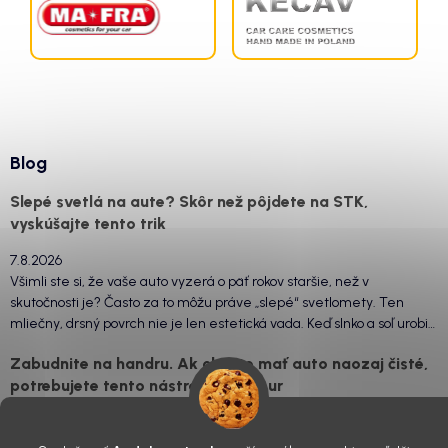
Blog
Slepé svetlá na aute? Skôr než pôjdete na STK,
vyskúšajte tento trik
7.8.2026
Všimli ste si, že vaše auto vyzerá o päť rokov staršie, než v
skutočnosti je? Často za to môžu práve „slepé“ svetlomety. Ten
mliečny, drsný povrch nie je len estetická vada. Keď slnko a soľ urobia
svoje, plexisklo začne svetlo rozptyľovať namiesto to...
Zabudnite na handru. Ak chcete mať auto naozaj čisté,
potrebujete tento nástroj za pár eur
4.8.2026
Poznáte ten moment. Vonku svieti slnko, vy sedíte v čerstvo