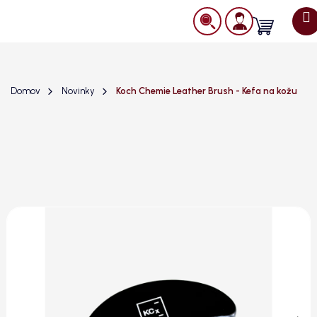
Prejsť
na
Nákupný
obsah
košík
Domov
Novinky
Koch Chemie Leather Brush - Kefa na kožu