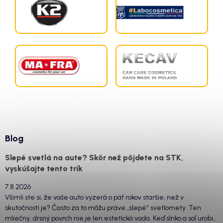
Blog
Slepé svetlá na aute? Skôr než pôjdete na STK,
vyskúšajte tento trik
7.8.2026
Všimli ste si, že vaše auto vyzerá o päť rokov staršie, než v
skutočnosti je? Často za to môžu práve „slepé“ svetlomety. Ten
mliečny, drsný povrch nie je len estetická vada. Keď slnko a soľ urobia