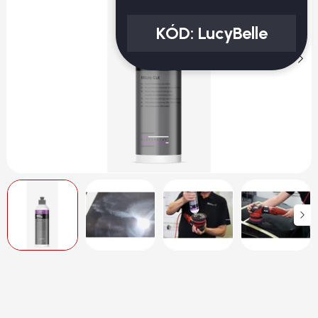
KÓD:
LucyBelle