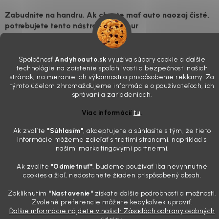
svoje, plexisklo začne svetlo rozptyľovať namiesto to...
Zabudnite na handru. Ak chcete mať auto naozaj čisté,
potrebujete tento nástroj za pár eur
4.8.2026
Poznáte ten moment. Vonku svieti slnko, vy sedíte v čerstvo
Spoločnosť
Andyhoauto.sk
využíva súbory cookie a ďalšie
„upratanom“ aute, no pri pohľade na palubnú dosku vás ide poraziť. V
technológie na zaistenie spoľahlivosti a bezpečnosti našich
mriežkach ventilácie, okolo tlačidiel a v švíkoch sedačiek na vás stále
stránok, na meranie ich výkonnosti a prispôsobenie reklamy. Za
drzo pozerá prach. Handra ani vysávač tam jednodu...
týmto účelom zhromažďujeme informácie o používateľoch, ich
Detailing nemusí stáť výplatu: 5 kúskov autokozmetiky,
správaní a zariadeniach.
ktoré sa teraz reálne oplatia
Viac informácií
tu
.
31.7.2026
Ak zvolíte
"Súhlasím
"
, akceptujete a súhlasíte s tým, že tieto
Sobotné ráno, káva v ruke a pred vami zaprášená kapota. Pre
informácie môžeme zdieľať s tretími stranami, napríklad s
niekoho nuda, pre nás najlepší relax. Lenže keď si v košíku spočítate
našimi marketingovými partnermi.
všetky tie fľaštičky, šampóny a utierky, výsledná suma vie poriadne
pokaziť náladu. Dobrá správa je, že aj profi výbava ...
Ak zvolíte
"Odmietnuť"
, budeme používať iba nevyhnutné
cookies a žiaľ, nedostanete žiaden prispôsobený obsah.
Zakliknutím
"Nastavenie"
získate ďalšie podrobnosti a možnosti.
Vytvoril Shoptet
Zvolené preferencie môžete kedykoľvek upraviť.
Ďalšie informácie nájdete v našich Zásadách ochrany osobných