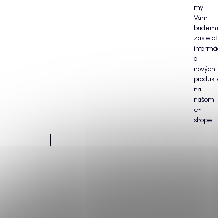
my
Vám
budem
zasielať
informá
o
nových
produkt
na
našom
e-
shope.