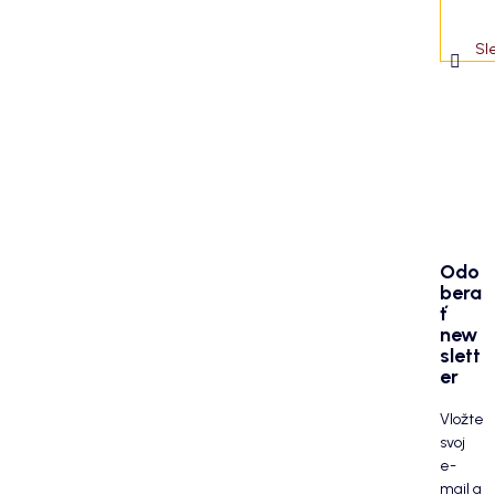
Sl
Odo
bera
ť
new
slett
er
Vložte
svoj
e-
mail a