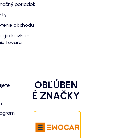
mačný poriadok
kty
tenie obchodu
objednávka -
ie tovaru
OBĽÚBEN
ujete
É ZNAČKY
zy
rogram