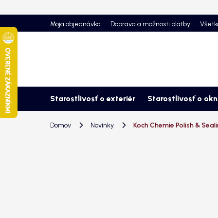
Prejsť
na
Moja objednávka
Doprava a možnosti platby
Všetk
obsah
Starostlivosť o exteriér
Starostlivosť o ok
Domov
Novinky
Koch Chemie Polish & Seali