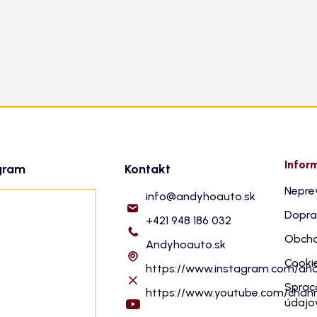
Infor
gram
Kontakt
Nepre
info
@
andyhoauto.sk
Dopra
+421 948 186 032
Obcho
Andyhoauto.sk
Cooki
https://www.instagram.com/an
Sprac
https://www.youtube.com/cha
údajo