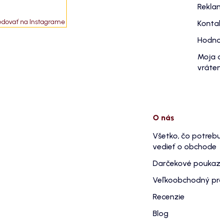
Rekla
edovať na Instagrame
Konta
Hodno
Moja 
vráten
O nás
Všetko, čo potreb
vedieť o obchode
Darčekové pouka
Veľkoobchodný p
Recenzie
Blog