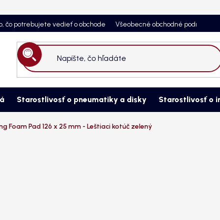
o, čo potrebujete vedieť o obchode
Všeobecné obchodné podmienky
Hľadať
ná
Starostlivosť o pneumatiky a disky
Starostlivosť o i
ng Foam Pad 126 x 25 mm - Leštiaci kotúč zelený