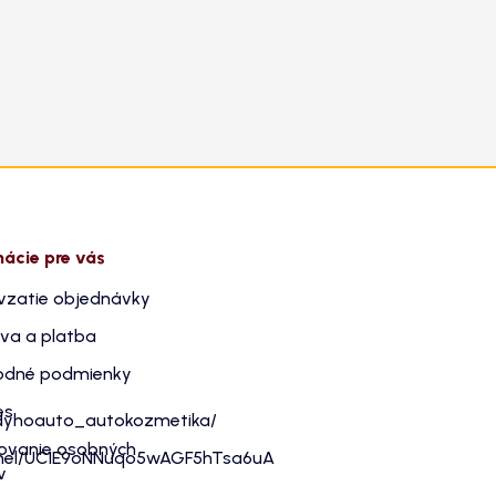
mácie pre vás
vzatie objednávky
va a platba
dné podmienky
es
dyhoauto_autokozmetika/
ovanie osobných
nnel/UC1E9oNNuqo5wAGF5hTsa6uA
v