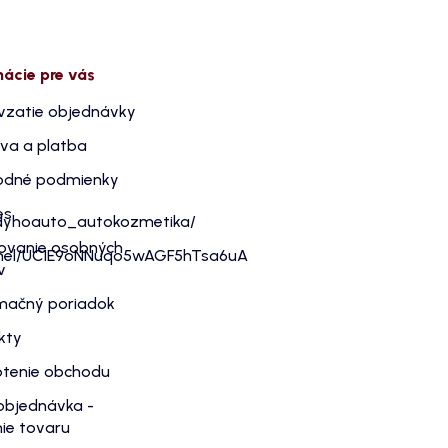
mácie pre vás
vzatie objednávky
va a platba
dné podmienky
es
dyhoauto_autokozmetika/
ovanie osobných
nnel/UC1E9oNNuqo5wAGF5hTsa6uA
v
mačný poriadok
kty
tenie obchodu
objednávka -
ie tovaru