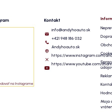
Infor
gram
Kontakt
Nepre
info
@
andyhoauto.sk
Dopra
+421 948 186 032
Obcho
Andyhoauto.sk
Cooki
https://www.instagram.com/an
Sprac
https://www.youtube.com/cha
údajo
Rekla
edovať na Instagrame
Konta
Hodno
Moja 
vráten