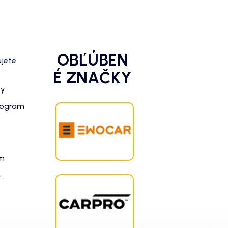
OBĽÚBEN
ujete
É ZNAČKY
zy
rogram
am
-