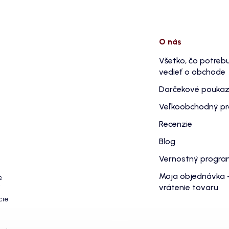
O nás
Všetko, čo potreb
vedieť o obchode
Darčekové pouka
Veľkoobchodný p
Recenzie
Blog
Vernostný progr
Moja objednávka 
e
vrátenie tovaru
cie