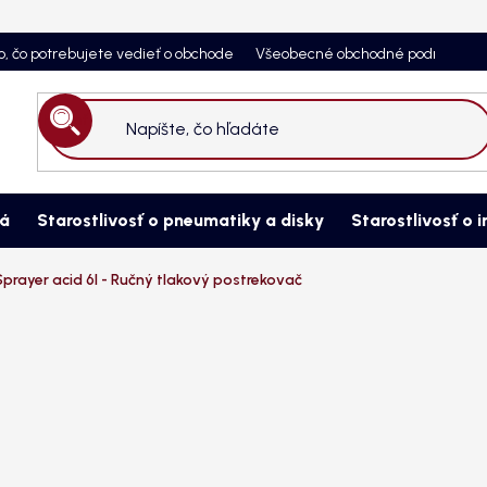
o, čo potrebujete vedieť o obchode
Všeobecné obchodné podmienky
Hľadať
ná
Starostlivosť o pneumatiky a disky
Starostlivosť o i
prayer acid 6l - Ručný tlakový postrekovač