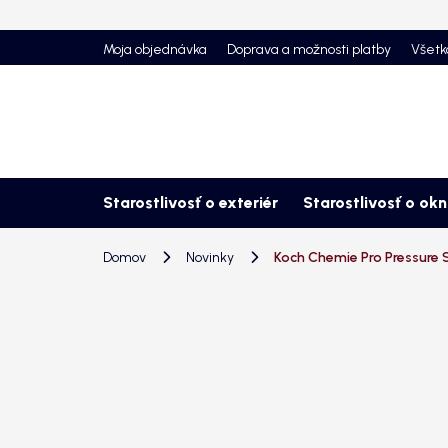
Prejsť
na
Moja objednávka
Doprava a možnosti platby
Všetk
obsah
Starostlivosť o exteriér
Starostlivosť o ok
Domov
Novinky
Koch Chemie Pro Pressure S