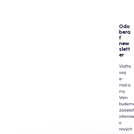
Odo
bera
ť
new
slett
er
Vložte
svoj
e-
mail a
my
Vám
budem
zasielať
informá
o
nových