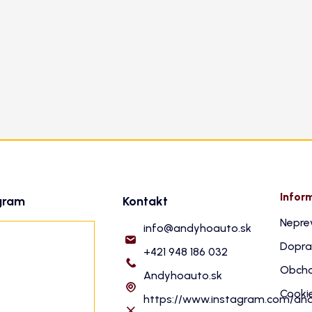
Infor
gram
Kontakt
Nepre
info
@
andyhoauto.sk
Dopra
+421 948 186 032
Obcho
Andyhoauto.sk
Cooki
https://www.instagram.com/an