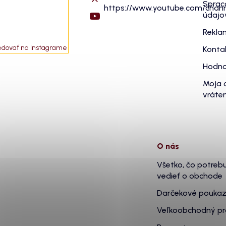
Sprac
https://www.youtube.com/cha
údajo
Rekla
edovať na Instagrame
Konta
Hodno
Moja 
vráten
O nás
Všetko, čo potreb
vedieť o obchode
Darčekové pouka
Veľkoobchodný p