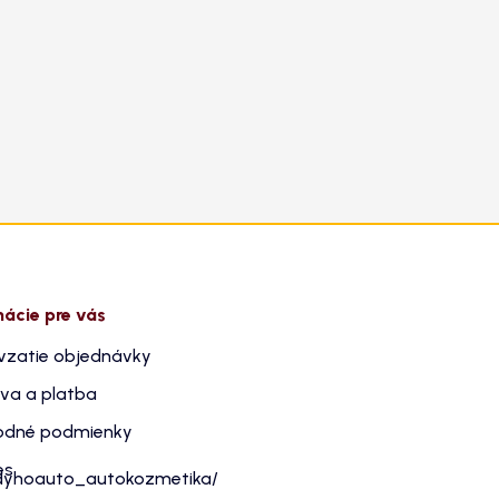
mácie pre vás
vzatie objednávky
va a platba
dné podmienky
es
dyhoauto_autokozmetika/