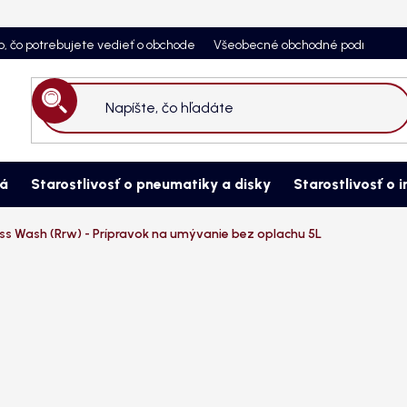
o, čo potrebujete vedieť o obchode
Všeobecné obchodné podmienky
Hľadať
ná
Starostlivosť o pneumatiky a disky
Starostlivosť o i
ss Wash (Rrw) - Prípravok na umývanie bez oplachu 5L