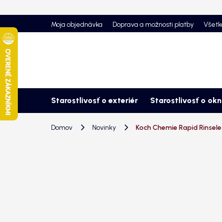
Prejsť
na
Moja objednávka
Doprava a možnosti platby
Všetk
obsah
Starostlivosť o exteriér
Starostlivosť o ok
Domov
Novinky
Koch Chemie Rapid Rinsele