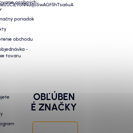
ovanie osobných
nnel/UC1E9oNNuqo5wAGF5hTsa6uA
v
mačný poriadok
kty
tenie obchodu
objednávka -
ie tovaru
OBĽÚBEN
ujete
É ZNAČKY
zy
rogram