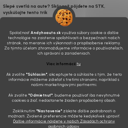
Slepé svetlá na aute? Skôr než pôjdete na STK,
vyskúšajte tento trik
7.8.2026
Všimli ste si, že vaše auto vyzerá o päť rokov staršie, než v
Spoločnosť
Andyhoauto.sk
využíva súbory cookie a ďalšie
skutočnosti je? Často za to môžu práve „slepé“ svetlomety. Ten
technológie na zaistenie spoľahlivosti a bezpečnosti našich
mliečny, drsný povrch nie je len estetická vada. Keď slnko a soľ urobia
stránok, na meranie ich výkonnosti a prispôsobenie reklamy.
svoje, plexisklo začne svetlo rozptyľovať namiesto to...
Za týmto účelom zhromažďujeme informácie o používateľoch,
Zabudnite na handru. Ak chcete mať auto naozaj čisté,
ich správaní a zariadeniach.
potrebujete tento nástroj za pár eur
Viac informácií
tu
.
4.8.2026
Ak zvolíte
"Súhlasím
"
, akceptujete a súhlasíte s tým, že tieto
Poznáte ten moment. Vonku svieti slnko, vy sedíte v čerstvo
informácie môžeme zdieľať s tretími stranami, napríklad s
„upratanom“ aute, no pri pohľade na palubnú dosku vás ide poraziť. V
našimi marketingovými partnermi.
mriežkach ventilácie, okolo tlačidiel a v švíkoch sedačiek na vás stále
drzo pozerá prach. Handra ani vysávač tam jednodu...
Ak zvolíte
"Odmietnuť"
, budeme používať iba nevyhnutné
Detailing nemusí stáť výplatu: 5 kúskov autokozmetiky,
cookies a žiaľ, nedostanete žiaden prispôsobený obsah.
ktoré sa teraz reálne oplatia
Zakliknutím
"Nastavenie"
získate ďalšie podrobnosti a
31.7.2026
možnosti. Zvolené preferencie môžete kedykoľvek upraviť.
Ďalšie informácie nájdete v našich Zásadách ochrany
Sobotné ráno, káva v ruke a pred vami zaprášená kapota. Pre
osobných údajov.
niekoho nuda, pre nás najlepší relax. Lenže keď si v košíku spočítate