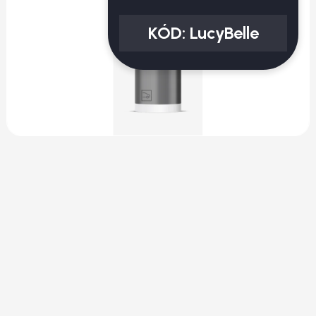
KÓD:
LucyBelle