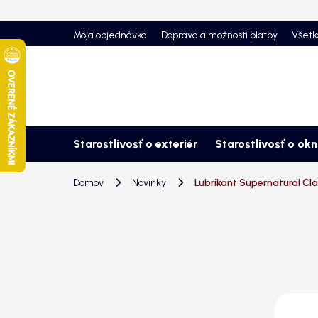
Prejsť
na
Moja objednávka
Doprava a možnosti platby
Všetk
obsah
Starostlivosť o exteriér
Starostlivosť o ok
Domov
Novinky
Lubrikant Supernatural Cla