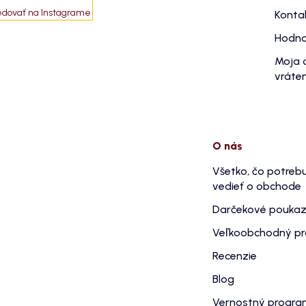
edovať na Instagrame
Konta
Hodno
Moja 
vráten
O nás
Všetko, čo potreb
vedieť o obchode
Darčekové pouka
Veľkoobchodný p
Recenzie
Blog
Vernostný progr