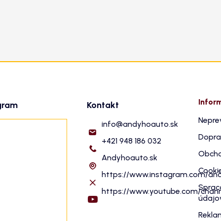
Infor
gram
Kontakt
Nepre
info
@
andyhoauto.sk
Dopra
+421 948 186 032
Obcho
Andyhoauto.sk
Cooki
https://www.instagram.com/an
Sprac
https://www.youtube.com/cha
údajo
Rekla