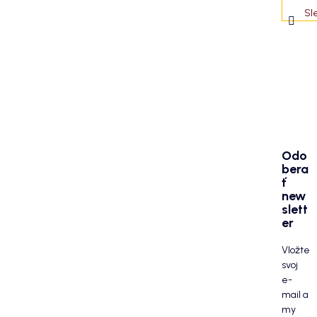
Sl
Odo
bera
ť
new
slett
er
Vložte
svoj
e-
mail a
my