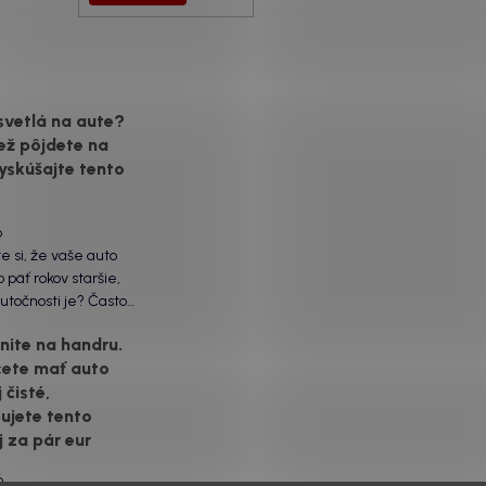
svetlá na aute?
ež pôjdete na
yskúšajte tento
6
te si, že vaše auto
 päť rokov staršie,
utočnosti je? Často
ôžu práve „slepé“
ite na handru.
ety. Ten mliečny,
cete mať auto
vrch nie je len
 čisté,
á vada. Keď slnko a soľ
voje, plexisklo začne
ujete tento
rozptyľovať namiesto
j za pár eur
6