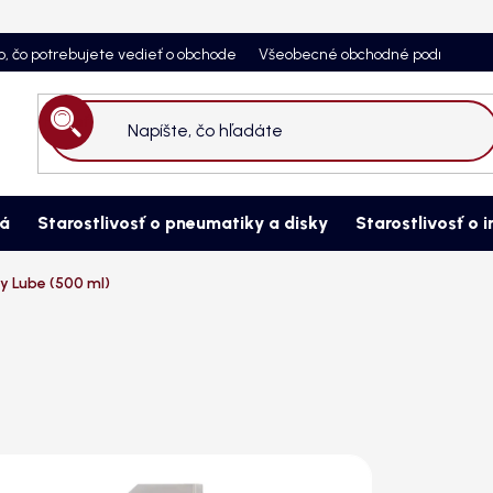
o, čo potrebujete vedieť o obchode
Všeobecné obchodné podmienky
Hľadať
ná
Starostlivosť o pneumatiky a disky
Starostlivosť o i
y Lube (500 ml)