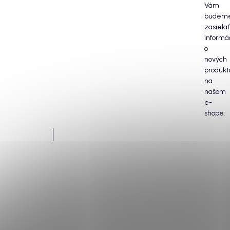
Vám
budem
zasielať
informá
o
nových
produkt
na
našom
e-
shope.