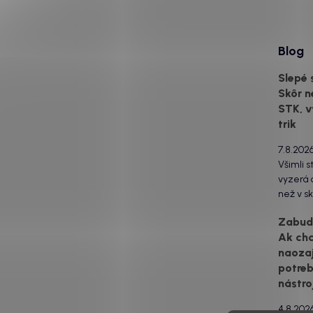
Blog
Slepé 
Skôr n
STK, v
trik
7.8.202
Všimli s
vyzerá o
než v sk
za to m
Zabudn
svetlom
Ak ch
drsný po
naozaj
estetick
urobia s
potreb
svetlo 
nástro
to...
4.8.202