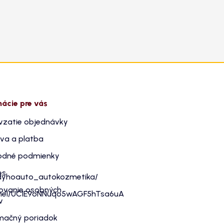
mácie pre vás
vzatie objednávky
va a platba
dné podmienky
es
dyhoauto_autokozmetika/
ovanie osobných
nnel/UC1E9oNNuqo5wAGF5hTsa6uA
v
mačný poriadok