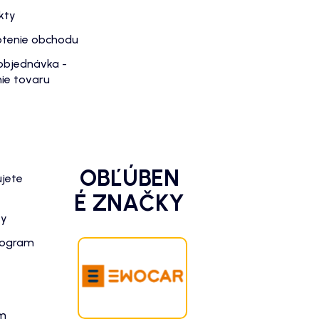
kty
tenie obchodu
objednávka -
ie tovaru
OBĽÚBEN
ujete
É ZNAČKY
zy
rogram
am