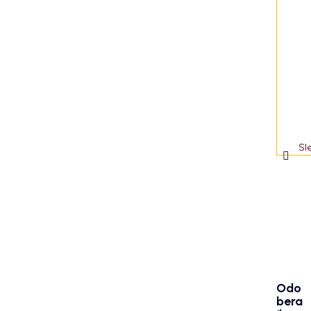
t
i
e
Sl
Odo
bera