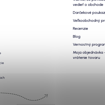
vedieť o obchode
Darčekové pouka
Veľkoobchodný p
Recenzie
Blog
Vernostný progr
Moja objednávka 
e
vrátenie tovaru
cie
och