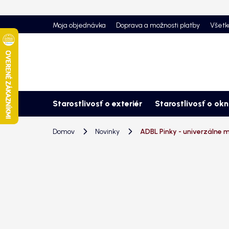
Prejsť
na
Moja objednávka
Doprava a možnosti platby
Všetk
obsah
Starostlivosť o exteriér
Starostlivosť o ok
Domov
Novinky
ADBL Pinky - univerzálne