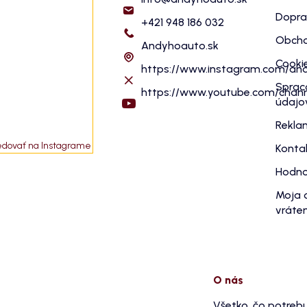
Dopra
+421 948 186 032
Obcho
Andyhoauto.sk
Cooki
https://www.instagram.com/an
Sprac
https://www.youtube.com/cha
údajo
Rekla
edovať na Instagrame
Konta
Hodno
Moja 
vráten
O nás
Všetko, čo potreb