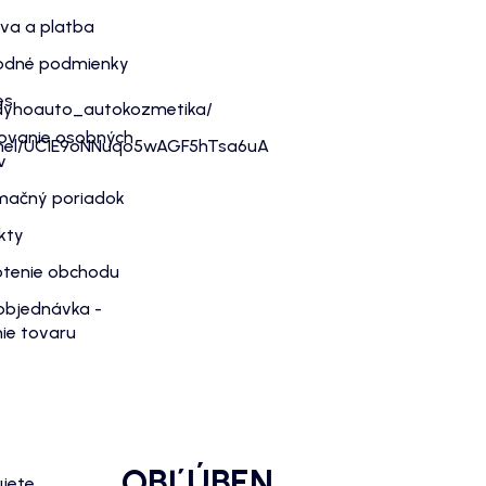
va a platba
dné podmienky
es
dyhoauto_autokozmetika/
ovanie osobných
nnel/UC1E9oNNuqo5wAGF5hTsa6uA
v
mačný poriadok
kty
tenie obchodu
objednávka -
ie tovaru
OBĽÚBEN
ujete