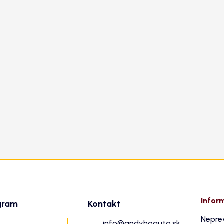
Infor
gram
Kontakt
Nepre
info
@
andyhoauto.sk