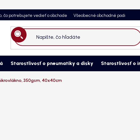
o, čo potrebujete vedieť o obchode
Všeobecné obchodné podmienky
Hľadať
ná
Starostlivosť o pneumatiky a disky
Starostlivosť o i
 mikrovlákno, 350gsm, 40x40cm