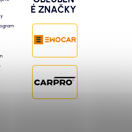
É ZNAČKY
zy
rogram
am
-