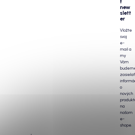
ť
new
slett
er
Vložte
svoj
e-
mail a
my
Vám
budem
zasielať
informá
o
nových
produkt
na
našom
e-
shope.