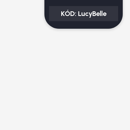
KÓD:
LucyBelle