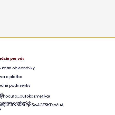
mácie pre vás
vzatie objednávky
va a platba
dné podmienky
es
dyhoauto_autokozmetika/
ovanie osobných
nnel/UC1E9oNNuqo5wAGF5hTsa6uA
v