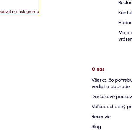
Rekla
edovať na Instagrame
Konta
Hodno
Moja 
vráten
O nás
Všetko, čo potreb
vedieť o obchode
Darčekové pouka
Veľkoobchodný p
Recenzie
Blog