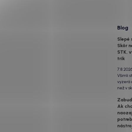
Blog
Slepé 
Skôr n
STK, v
trik
7.8.202
Všimli s
vyzerá o
než v sk
za to m
Zabudn
svetlom
Ak ch
drsný po
naozaj
estetick
urobia s
potreb
svetlo 
nástro
to...