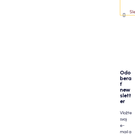
Sl
Odo
bera
ť
new
slett
er
Vložte
svoj
e-
mail a