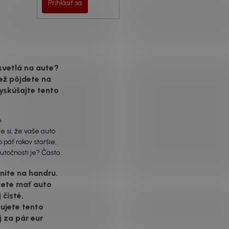
Prihlásiť sa
svetlá na aute?
ež pôjdete na
yskúšajte tento
6
te si, že vaše auto
 päť rokov staršie,
utočnosti je? Často
ôžu práve „slepé“
ite na handru.
ety. Ten mliečny,
cete mať auto
vrch nie je len
 čisté,
á vada. Keď slnko a soľ
voje, plexisklo začne
ujete tento
rozptyľovať namiesto
j za pár eur