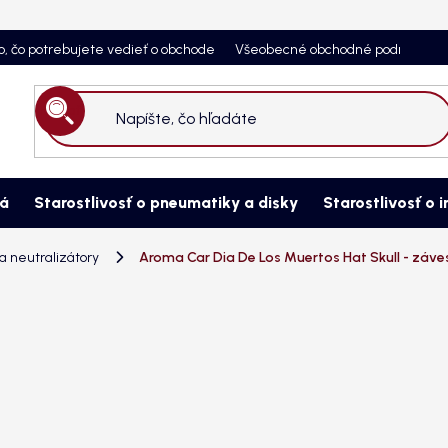
o, čo potrebujete vedieť o obchode
Všeobecné obchodné podmienky
Hľadať
ná
Starostlivosť o pneumatiky a disky
Starostlivosť o i
 neutralizátory
Aroma Car Dia De Los Muertos Hat Skull - záv