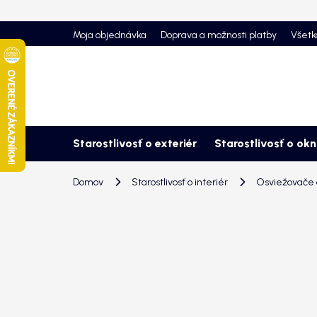
Prejsť
na
Moja objednávka
Doprava a možnosti platby
Všetk
obsah
Starostlivosť o exteriér
Starostlivosť o ok
Domov
Starostlivosť o interiér
Osviežovače a