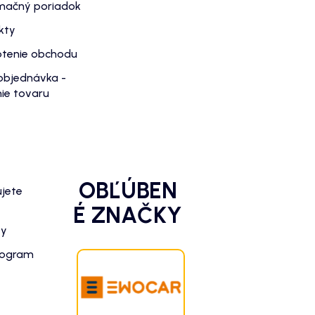
mačný poriadok
kty
tenie obchodu
objednávka -
ie tovaru
OBĽÚBEN
ujete
É ZNAČKY
zy
rogram