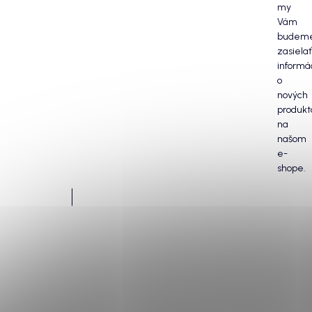
my
Vám
budem
zasielať
informá
o
nových
produkt
na
našom
e-
shope.