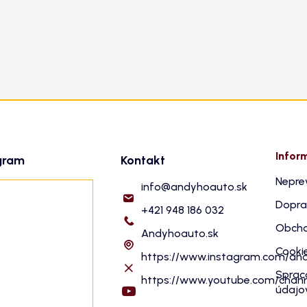
Infor
gram
Kontakt
Nepre
info
@
andyhoauto.sk
Dopra
+421 948 186 032
Obcho
Andyhoauto.sk
Cooki
https://www.instagram.com/an
Sprac
https://www.youtube.com/cha
údajo