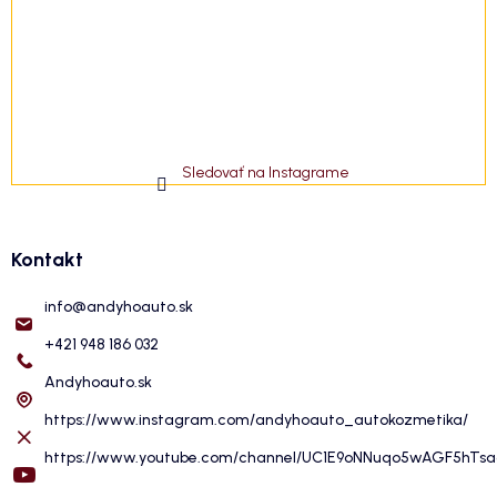
Sledovať na Instagrame
Kontakt
info
@
andyhoauto.sk
+421 948 186 032
Andyhoauto.sk
https://www.instagram.com/andyhoauto_autokozmetika/
https://www.youtube.com/channel/UC1E9oNNuqo5wAGF5hTs