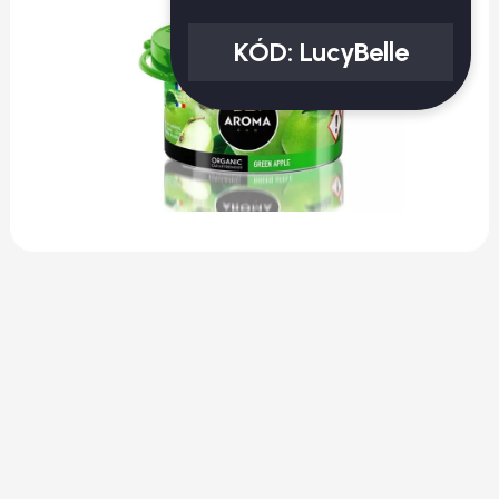
KÓD:
LucyBelle