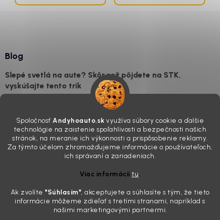
Blog
Slepé svetlá na aute? Skôr než pôjdete na STK,
vyskúšajte tento trik
7.8.2026
Všimli ste si, že vaše auto vyzerá o päť rokov staršie, než v
Spoločnosť
Andyhoauto.sk
využíva súbory cookie a ďalšie
skutočnosti je? Často za to môžu práve „slepé“ svetlomety. Ten
technológie na zaistenie spoľahlivosti a bezpečnosti našich
mliečny, drsný povrch nie je len estetická vada. Keď slnko a soľ urobia
stránok, na meranie ich výkonnosti a prispôsobenie reklamy.
svoje, plexisklo začne svetlo rozptyľovať namiesto to...
Za týmto účelom zhromažďujeme informácie o používateľoch,
Zabudnite na handru. Ak chcete mať auto naozaj čisté,
ich správaní a zariadeniach.
potrebujete tento nástroj za pár eur
Viac informácií
tu
.
4.8.2026
Ak zvolíte
"Súhlasím
"
, akceptujete a súhlasíte s tým, že tieto
Poznáte ten moment. Vonku svieti slnko, vy sedíte v čerstvo
informácie môžeme zdieľať s tretími stranami, napríklad s
„upratanom“ aute, no pri pohľade na palubnú dosku vás ide poraziť. V
našimi marketingovými partnermi.
mriežkach ventilácie, okolo tlačidiel a v švíkoch sedačiek na vás stále