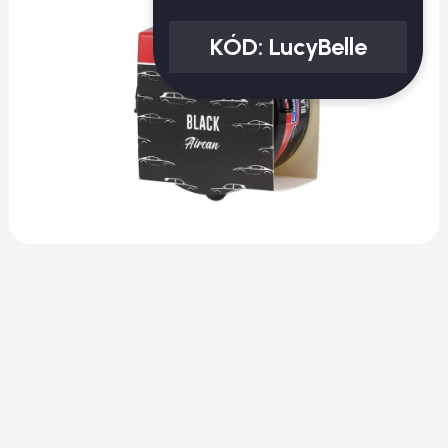
KÓD:
LucyBelle