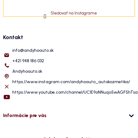
Sledovať na Instagrame
Kontakt
info
@
andyhoauto.sk
+421 948 186 032
Andyhoauto.sk
https://www.instagram.com/andyhoauto_autokozmetika/
https://www.youtube.com/channel/UC1E9oNNuqo5wAGF5hTs
Informácie pre vás