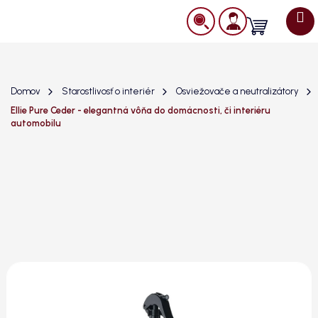
Prejsť
na
Nákupný
obsah
košík
Domov
Starostlivosť o interiér
Osviežovače a neutralizátory
Ellie Pure Ceder - elegantná vôňa do domácnosti, či interiéru
automobilu