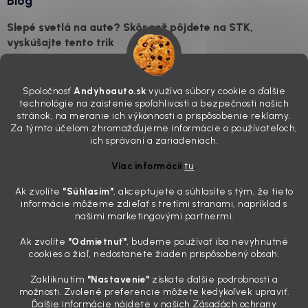
Blog
Slepé svetlá na aute? Skôr než pôjdete na STK,
vyskúšajte tento trik
7.8.2026
Všimli ste si, že vaše auto vyzerá o päť rokov staršie, než v
Spoločnosť
Andyhoauto.sk
využíva súbory cookie a ďalšie
skutočnosti je? Často za to môžu práve „slepé“ svetlomety. Ten
technológie na zaistenie spoľahlivosti a bezpečnosti našich
mliečny, drsný povrch nie je len estetická vada. Keď slnko a soľ urobia
stránok, na meranie ich výkonnosti a prispôsobenie reklamy.
svoje, plexisklo začne svetlo rozptyľovať namiesto to...
Za týmto účelom zhromažďujeme informácie o používateľoch,
Zabudnite na handru. Ak chcete mať auto naozaj čisté,
ich správaní a zariadeniach.
potrebujete tento nástroj za pár eur
Viac informácií
tu
.
4.8.2026
Ak zvolíte
"Súhlasím
"
, akceptujete a súhlasíte s tým, že tieto
Poznáte ten moment. Vonku svieti slnko, vy sedíte v čerstvo
informácie môžeme zdieľať s tretími stranami, napríklad s
„upratanom“ aute, no pri pohľade na palubnú dosku vás ide poraziť. V
našimi marketingovými partnermi.
mriežkach ventilácie, okolo tlačidiel a v švíkoch sedačiek na vás stále
drzo pozerá prach. Handra ani vysávač tam jednodu...
Ak zvolíte
"Odmietnuť"
, budeme používať iba nevyhnutné
Detailing nemusí stáť výplatu: 5 kúskov autokozmetiky,
cookies a žiaľ, nedostanete žiaden prispôsobený obsah.
ktoré sa teraz reálne oplatia
Zakliknutím
"Nastavenie"
získate ďalšie podrobnosti a
31.7.2026
možnosti. Zvolené preferencie môžete kedykoľvek upraviť.
Ďalšie informácie nájdete v našich Zásadách ochrany
Sobotné ráno, káva v ruke a pred vami zaprášená kapota. Pre