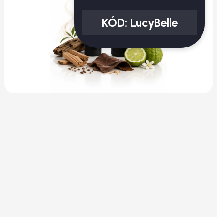
KÓD:
LucyBelle