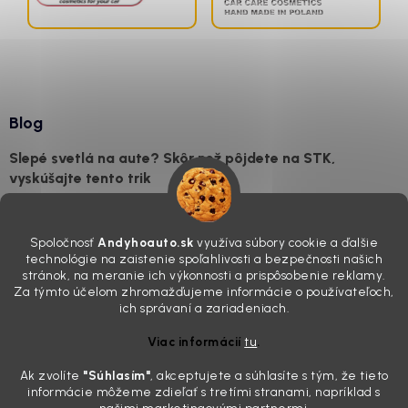
Blog
Slepé svetlá na aute? Skôr než pôjdete na STK,
vyskúšajte tento trik
7.8.2026
Všimli ste si, že vaše auto vyzerá o päť rokov staršie, než v
Spoločnosť
Andyhoauto.sk
využíva súbory cookie a ďalšie
skutočnosti je? Často za to môžu práve „slepé“ svetlomety. Ten
technológie na zaistenie spoľahlivosti a bezpečnosti našich
mliečny, drsný povrch nie je len estetická vada. Keď slnko a soľ urobia
stránok, na meranie ich výkonnosti a prispôsobenie reklamy.
svoje, plexisklo začne svetlo rozptyľovať namiesto to...
Za týmto účelom zhromažďujeme informácie o používateľoch,
Zabudnite na handru. Ak chcete mať auto naozaj čisté,
ich správaní a zariadeniach.
potrebujete tento nástroj za pár eur
Viac informácií
tu
.
4.8.2026
Ak zvolíte
"Súhlasím
"
, akceptujete a súhlasíte s tým, že tieto
Poznáte ten moment. Vonku svieti slnko, vy sedíte v čerstvo
informácie môžeme zdieľať s tretími stranami, napríklad s
„upratanom“ aute, no pri pohľade na palubnú dosku vás ide poraziť. V