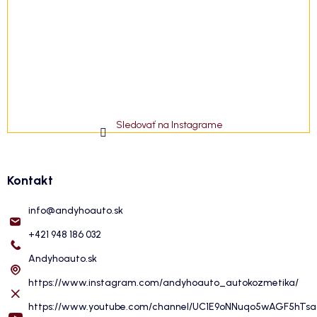
Sledovať na Instagrame
Kontakt
info
@
andyhoauto.sk
+421 948 186 032
Andyhoauto.sk
https://www.instagram.com/andyhoauto_autokozmetika/
https://www.youtube.com/channel/UC1E9oNNuqo5wAGF5hTs