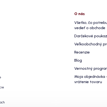
O nás
Všetko, čo potreb
vedieť o obchode
Darčekové pouka
Veľkoobchodný p
Recenzie
Blog
Vernostný progr
Moja objednávka 
e
vrátenie tovaru
cie
och