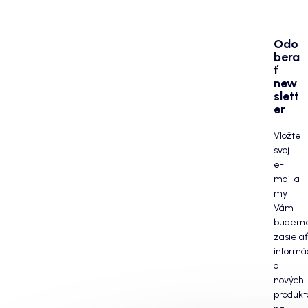
Odo
bera
ť
new
slett
er
Vložte
svoj
e-
mail a
my
Vám
budem
zasielať
informá
o
nových
produkt