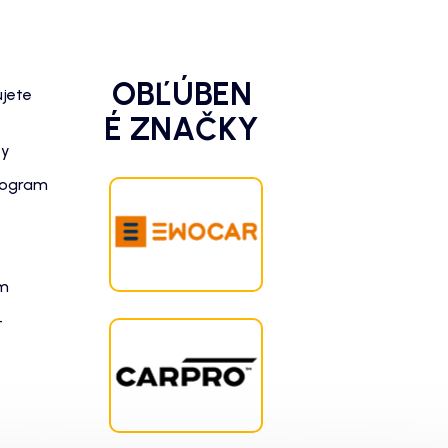
OBĽÚBEN
ujete
É ZNAČKY
zy
rogram
am
-