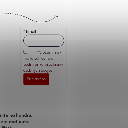
Email
Vložením e-
mailu súhlasíte s
podmienkami ochrany
osobných údajov
Prihlásiť sa
ite na handru.
cete mať auto
 čisté,