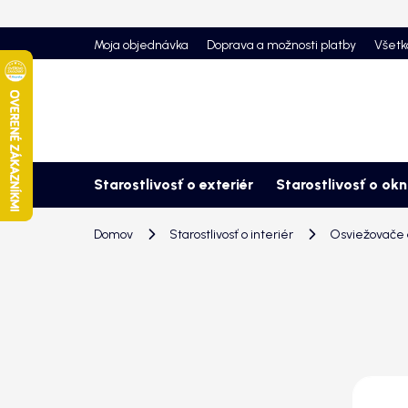
Prejsť
na
Moja objednávka
Doprava a možnosti platby
Všetk
obsah
Starostlivosť o exteriér
Starostlivosť o ok
Domov
Starostlivosť o interiér
Osviežovače a