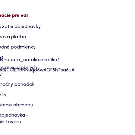
mácie pre vás
vzatie objednávky
va a platba
dné podmienky
es
dyhoauto_autokozmetika/
ovanie osobných
nnel/UC1E9oNNuqo5wAGF5hTsa6uA
v
mačný poriadok
kty
tenie obchodu
objednávka -
ie tovaru