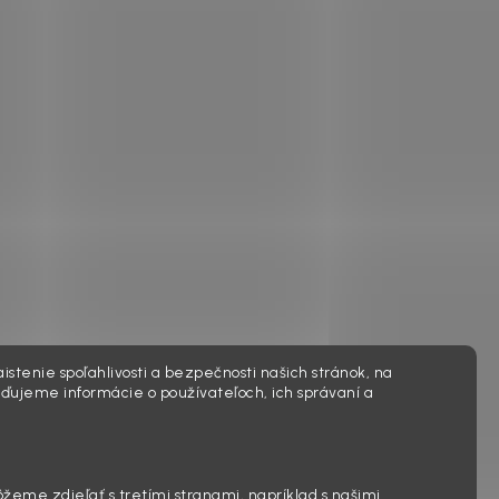
istenie spoľahlivosti a bezpečnosti našich stránok, na
ďujeme informácie o používateľoch, ich správaní a
ôžeme zdieľať s tretími stranami, napríklad s našimi