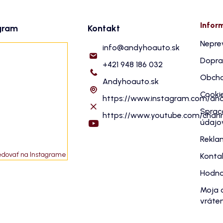
Infor
gram
Kontakt
Nepre
info
@
andyhoauto.sk
Dopra
+421 948 186 032
Obcho
Andyhoauto.sk
Cooki
https://www.instagram.com/an
Sprac
https://www.youtube.com/cha
údajo
Rekla
edovať na Instagrame
Konta
Hodno
Moja 
vráten