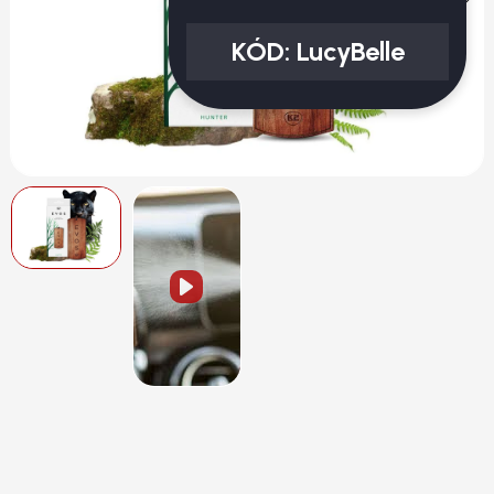
KÓD:
LucyBelle