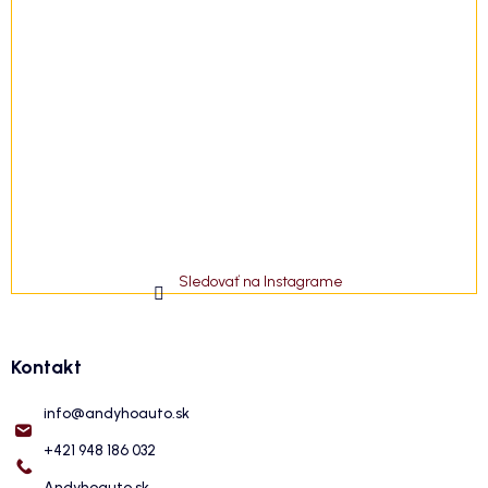
Sledovať na Instagrame
Kontakt
info
@
andyhoauto.sk
+421 948 186 032
Andyhoauto.sk