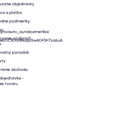
vzatie objednávky
va a platba
dné podmienky
es
dyhoauto_autokozmetika/
ovanie osobných
nnel/UC1E9oNNuqo5wAGF5hTsa6uA
v
mačný poriadok
kty
tenie obchodu
objednávka -
ie tovaru