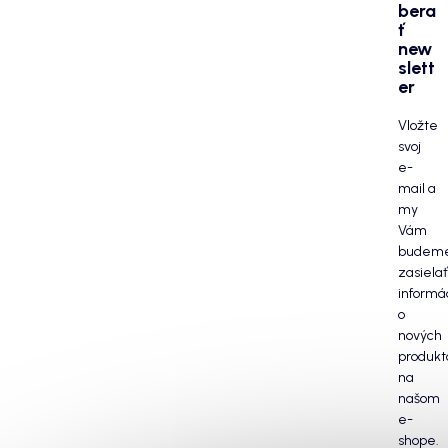
bera
ť
new
slett
er
Vložte
svoj
e-
mail a
my
Vám
budem
zasielať
informá
o
nových
produkt
na
našom
e-
shope.