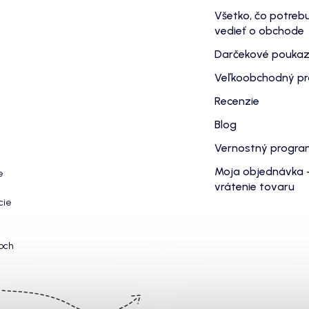
Všetko, čo potreb
vedieť o obchode
Darčekové pouka
Veľkoobchodný p
Recenzie
Blog
Vernostný progr
Moja objednávka 
e
vrátenie tovaru
cie
och