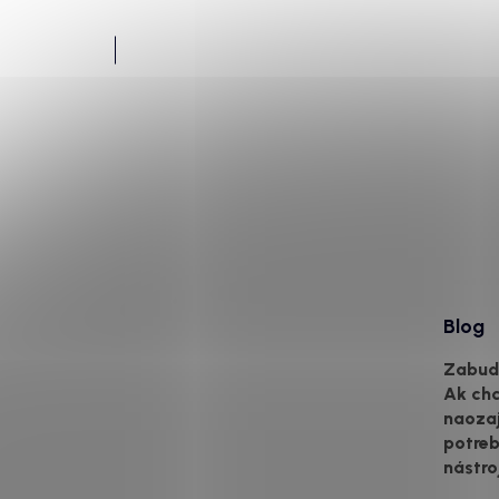
Blog
Zabudn
Ak ch
naozaj
potreb
nástro