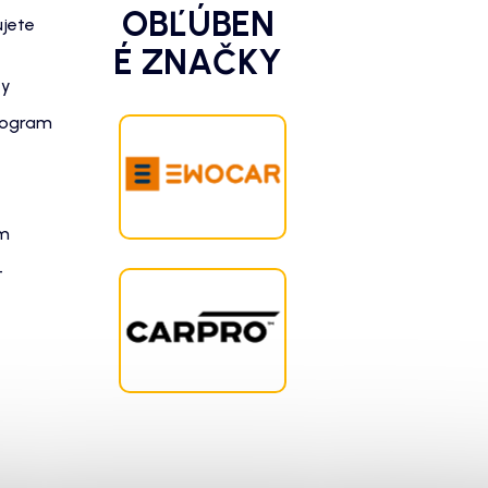
OBĽÚBEN
ujete
É ZNAČKY
zy
rogram
am
-