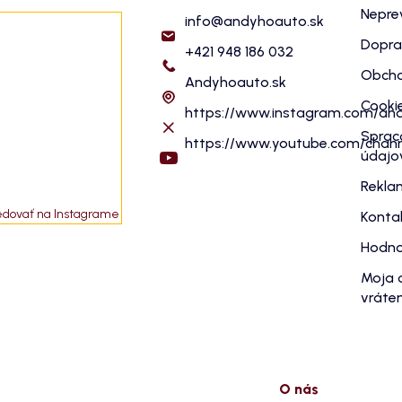
Nepre
info
@
andyhoauto.sk
Dopra
+421 948 186 032
Obcho
Andyhoauto.sk
Cooki
https://www.instagram.com/an
Sprac
https://www.youtube.com/cha
údajo
Rekla
edovať na Instagrame
Konta
Hodno
Moja 
vráten
O nás