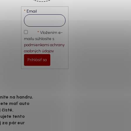
Email
Vložením e-
mailu súhlasíte s
podmienkami ochrany
osobných údajov
Prihlásiť sa
ite na handru.
cete mať auto
 čisté,
ujete tento
j za pár eur