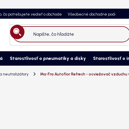
o, čo potrebujete vedieť o obchode
Všeobecné obchodné podmienky
Hľadať
ná
Starostlivosť o pneumatiky a disky
Starostlivosť o i
 neutralizátory
Ma-Fra Autoflor Refresh - osviežovač vzduchu v