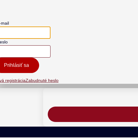
-mail
eslo
Prihlásiť sa
á registrácia
Zabudnuté heslo