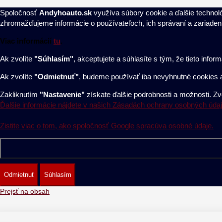
Spoločnosť
Andyhoauto.sk
využíva súbory cookie a ďalšie technoló
zhromažďujeme informácie o používateľoch, ich správaní a zariaden
Viac informácií
tu
.
Ak zvolíte
"Súhlasím
"
, akceptujete a súhlasíte s tým, že tieto inf
Ak zvolíte
"Odmietnuť"
, budeme používať iba nevyhnutné cookies a
Zakliknutím
"Nastavenie"
získate ďalšie podrobnosti a možnosti. Z
Ďalšie informácie nájdete v našich Zásadách ochrany osobných údaj
Zistite viac o tom, ako spoločnosť Google spracúva osobné údaje.
Odmietnuť
Súhlasím
Prejsť na obsah