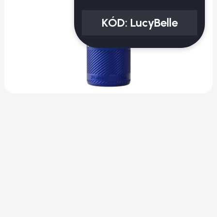
KÓD:
LucyBelle