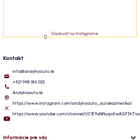
Sledovať na Instagrame
Kontakt
info
@
andyhoauto.sk
+421 948 186 032
Andyhoauto.sk
https://www.instagram.com/andyhoauto_autokozmetika/
https://www.youtube.com/channel/UC1E9oNNuqo5wAGF5hTs
Informácie pre vás