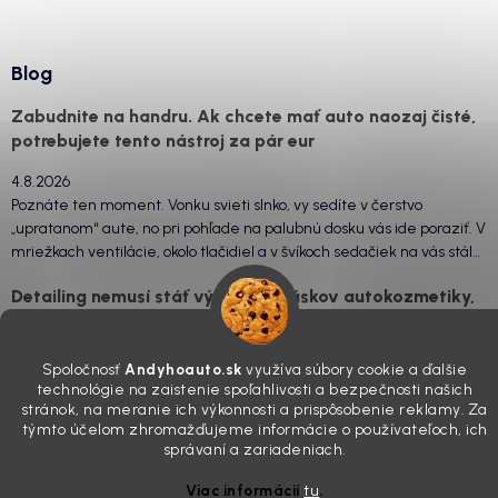
Blog
Zabudnite na handru. Ak chcete mať auto naozaj čisté,
potrebujete tento nástroj za pár eur
4.8.2026
Poznáte ten moment. Vonku svieti slnko, vy sedíte v čerstvo
„upratanom“ aute, no pri pohľade na palubnú dosku vás ide poraziť. V
mriežkach ventilácie, okolo tlačidiel a v švíkoch sedačiek na vás stále
drzo pozerá prach. Handra ani vysávač tam jednodu...
Detailing nemusí stáť výplatu: 5 kúskov autokozmetiky,
ktoré sa teraz reálne oplatia
31.7.2026
Spoločnosť
Andyhoauto.sk
využíva súbory cookie a ďalšie
Sobotné ráno, káva v ruke a pred vami zaprášená kapota. Pre
technológie na zaistenie spoľahlivosti a bezpečnosti našich
niekoho nuda, pre nás najlepší relax. Lenže keď si v košíku spočítate
stránok, na meranie ich výkonnosti a prispôsobenie reklamy. Za
týmto účelom zhromažďujeme informácie o používateľoch, ich
všetky tie fľaštičky, šampóny a utierky, výsledná suma vie poriadne
správaní a zariadeniach.
pokaziť náladu. Dobrá správa je, že aj profi výbava ...
Zabudnite na šmuhy: 7 overených vychytávok, ktoré z
Viac informácií
tu
.