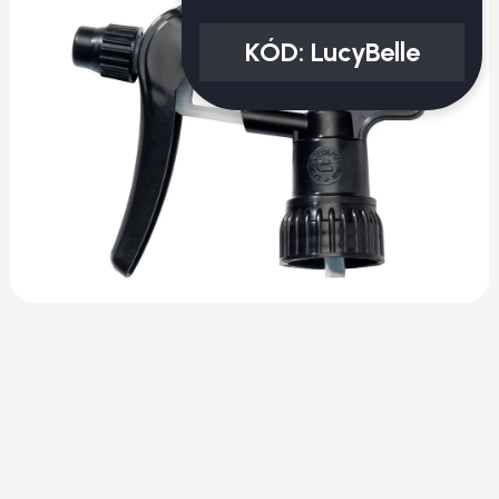
KÓD:
LucyBelle