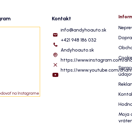
Infor
gram
Kontakt
Nepre
info
@
andyhoauto.sk
Dopra
+421 948 186 032
Obcho
Andyhoauto.sk
Cooki
https://www.instagram.com/an
Sprac
https://www.youtube.com/cha
údajo
Rekla
edovať na Instagrame
Konta
Hodno
Moja 
vráten