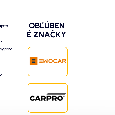
OBĽÚBEN
ujete
É ZNAČKY
zy
rogram
am
-