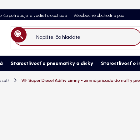
o, čo potrebujete vedieť o obchode
Všeobecné obchodné podmienky
Hľadať
ná
Starostlivosť o pneumatiky a disky
Starostlivosť o i
esel)
VIF Super Diesel Aditív zimný - zimná prísada do nafty p