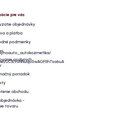
mácie pre vás
vzatie objednávky
va a platba
dné podmienky
es
dyhoauto_autokozmetika/
ovanie osobných
nnel/UC1E9oNNuqo5wAGF5hTsa6uA
v
mačný poriadok
kty
tenie obchodu
objednávka -
ie tovaru