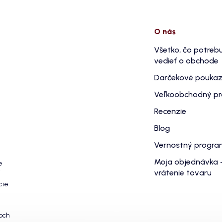
O nás
Všetko, čo potreb
vedieť o obchode
Darčekové pouka
Veľkoobchodný p
Recenzie
Blog
Vernostný progr
Moja objednávka 
e
vrátenie tovaru
cie
och