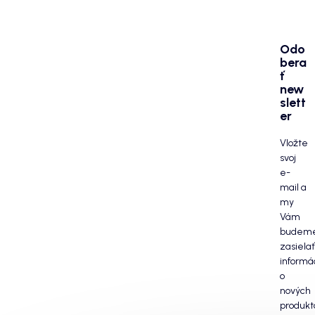
Odo
bera
ť
new
slett
er
Vložte
svoj
e-
mail a
my
Vám
budem
zasielať
informá
o
nových
produkt