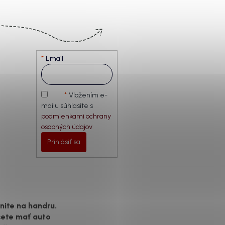
Email
Vložením e-
mailu súhlasíte s
podmienkami ochrany
osobných údajov
Prihlásiť sa
ite na handru.
cete mať auto