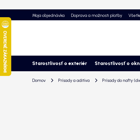
Prejsť
na
Moja objednávka
Doprava a možnosti platby
Všetk
obsah
Starostlivosť o exteriér
Starostlivosť o ok
Domov
Prísady a aditíva
Prísady do nafty (di