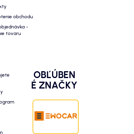
kty
tenie obchodu
objednávka -
ie tovaru
OBĽÚBEN
ujete
É ZNAČKY
zy
rogram
am