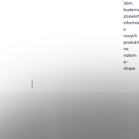
Vám
budem
zasielať
informá
o
nových
produkt
na
našom
e-
shope.