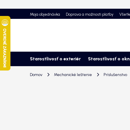
Prejsť
na
Moja objednávka
Doprava a možnosti platby
Všetk
obsah
Starostlivosť o exteriér
Starostlivosť o ok
Domov
Mechanické leštenie
Príslušenstvo