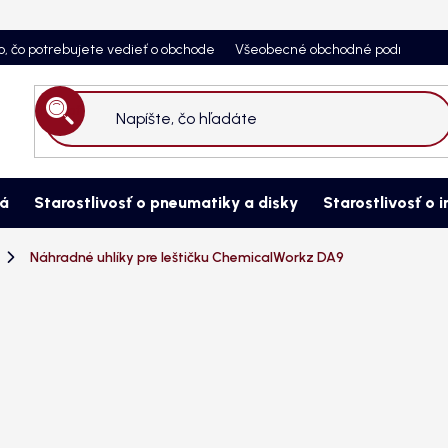
o, čo potrebujete vedieť o obchode
Všeobecné obchodné podmienky
Hľadať
ná
Starostlivosť o pneumatiky a disky
Starostlivosť o i
Náhradné uhlíky pre leštičku ChemicalWorkz DA9