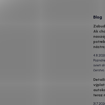
Blog
Zabudn
Ak ch
naozaj
potreb
nástro
4.8.202
Poznát
svieti s
čerstvo
pri poh
Detail
vás ide 
výplat
ventiláci
autoko
švíkoch 
drzo po
teraz 
ani vys
31.7.202