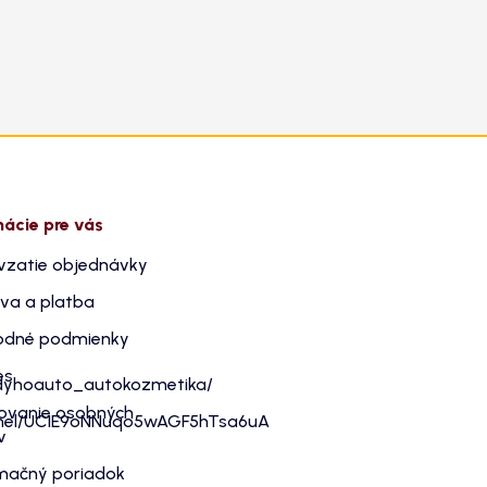
mácie pre vás
vzatie objednávky
va a platba
dné podmienky
es
dyhoauto_autokozmetika/
ovanie osobných
nnel/UC1E9oNNuqo5wAGF5hTsa6uA
v
mačný poriadok