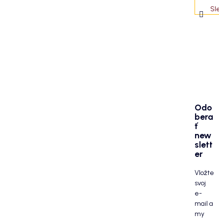
Sl
Odo
bera
ť
new
slett
er
Vložte
svoj
e-
mail a
my