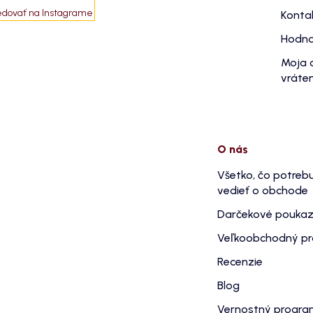
edovať na Instagrame
Konta
Hodno
Moja 
vráten
O nás
Všetko, čo potreb
vedieť o obchode
Darčekové pouka
Veľkoobchodný p
Recenzie
Blog
Vernostný progr