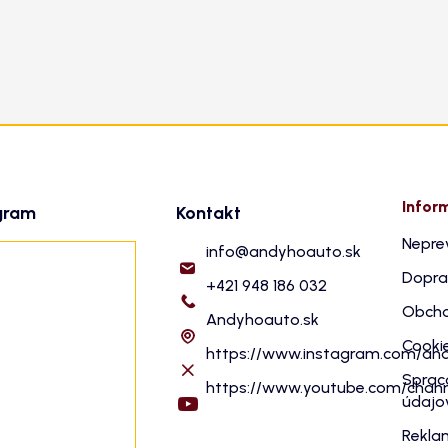
Infor
gram
Kontakt
Nepre
info
@
andyhoauto.sk
Dopra
+421 948 186 032
Obcho
Andyhoauto.sk
Cooki
https://www.instagram.com/an
Sprac
https://www.youtube.com/cha
údajo
Rekla