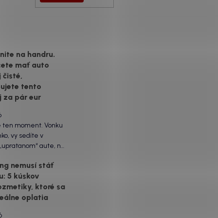
ite na handru.
cete mať auto
 čisté,
ujete tento
j za pár eur
6
e ten moment. Vonku
lnko, vy sedíte v
 „upratanom“ aute, no
ľade na palubnú dosku
ing nemusí stáť
poraziť. V mriežkach
u: 5 kúskov
e, okolo tlačidiel a v
zmetiky, ktoré sa
sedačiek na vás stále
zerá prach. Handra
reálne oplatia
ávač tam jednodu...
6