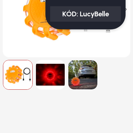
KÓD:
LucyBelle