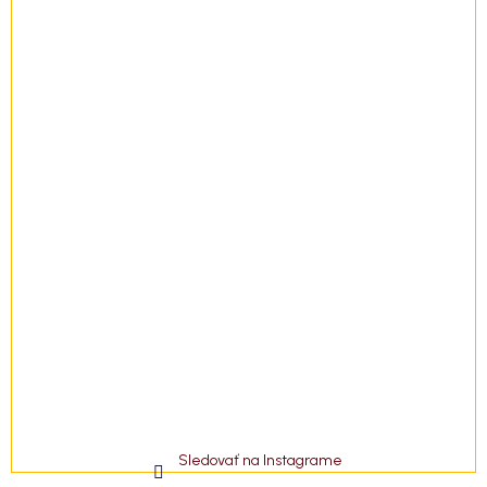
i
e
Sledovať na Instagrame