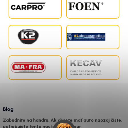
Blog
Zabudnite na handru. Ak chcete mať auto naozaj čisté,
potrebujete tento nástroj za pár eur