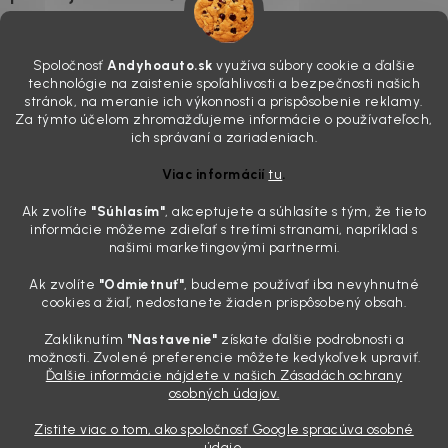
4.8.2026
Poznáte ten moment. Vonku svieti slnko, vy sedíte v čerstvo
Spoločnosť
Andyhoauto.sk
využíva súbory cookie a ďalšie
„upratanom“ aute, no pri pohľade na palubnú dosku vás ide poraziť. V
technológie na zaistenie spoľahlivosti a bezpečnosti našich
mriežkach ventilácie, okolo tlačidiel a v švíkoch sedačiek na vás stále
stránok, na meranie ich výkonnosti a prispôsobenie reklamy.
drzo pozerá prach. Handra ani vysávač tam jednodu...
Za týmto účelom zhromažďujeme informácie o používateľoch,
Detailing nemusí stáť výplatu: 5 kúskov autokozmetiky,
ich správaní a zariadeniach.
ktoré sa teraz reálne oplatia
Viac informácií
tu
.
31.7.2026
Ak zvolíte
"Súhlasím
"
, akceptujete a súhlasíte s tým, že tieto
Sobotné ráno, káva v ruke a pred vami zaprášená kapota. Pre
informácie môžeme zdieľať s tretími stranami, napríklad s
niekoho nuda, pre nás najlepší relax. Lenže keď si v košíku spočítate
našimi marketingovými partnermi.
všetky tie fľaštičky, šampóny a utierky, výsledná suma vie poriadne
pokaziť náladu. Dobrá správa je, že aj profi výbava ...
Ak zvolíte
"Odmietnuť"
, budeme používať iba nevyhnutné
Zabudnite na šmuhy: 7 overených vychytávok, ktoré z
cookies a žiaľ, nedostanete žiaden prispôsobený obsah.
vášho auta urobia magnet na pohľady
Zakliknutím
"Nastavenie"
získate ďalšie podrobnosti a
28.7.2026
možnosti. Zvolené preferencie môžete kedykoľvek upraviť.
Ďalšie informácie nájdete v našich Zásadách ochrany
Poznáte ten pocit. Sobota ráno, slnko sa oprie do laku a vy namiesto
osobných údajov.
radosti vidíte len šedý povlak, zaschnuté kvapky a kolesá čierne od
brzdového prachu. Pre niekoho je to len stroj na presun z bodu A do
Zistite viac o tom, ako spoločnosť Google spracúva osobné
bodu B, ale pre nás je to vizitka. Nič nepoka...
údaje.