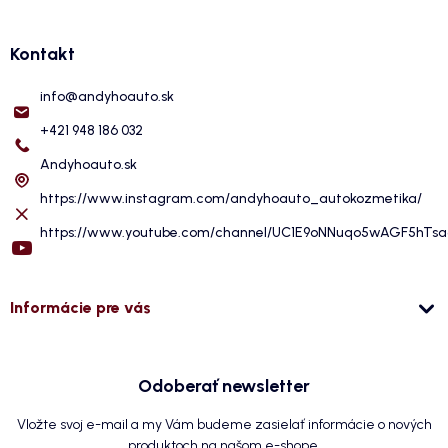
Kontakt
info
@
andyhoauto.sk
+421 948 186 032
Andyhoauto.sk
https://www.instagram.com/andyhoauto_autokozmetika/
https://www.youtube.com/channel/UC1E9oNNuqo5wAGF5hTs
Informácie pre vás
Odoberať newsletter
Vložte svoj e-mail a my Vám budeme zasielať informácie o nových
produktoch na našom e-shope.