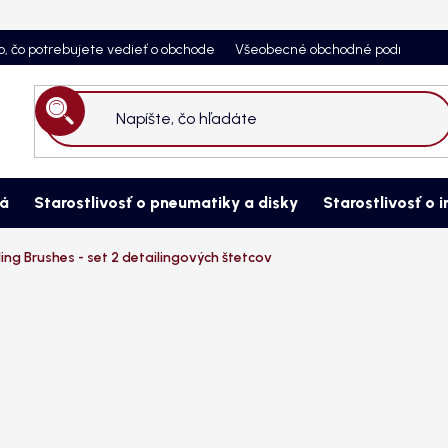
o, čo potrebujete vedieť o obchode
Všeobecné obchodné podmienky
Hľadať
ná
Starostlivosť o pneumatiky a disky
Starostlivosť o i
ing Brushes - set 2 detailingových štetcov