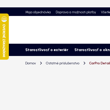
Prejsť
na
Moja objednávka
Doprava a možnosti platby
Všetk
obsah
Starostlivosť o exteriér
Starostlivosť o ok
Domov
Ostatné príslušenstvo
CarPro Detail