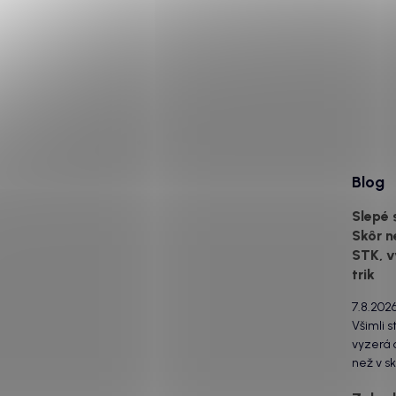
Blog
Slepé 
Skôr n
STK, v
trik
7.8.202
Všimli s
vyzerá o
než v sk
za to m