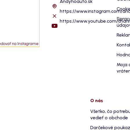
Andyhoauto.sk
Cooki
https://www.instagram.com/an
Sprac
https://www.youtube.com/cha
údajo
Rekla
edovať na Instagrame
Konta
Hodno
Moja 
vráten
O nás
Všetko, čo potreb
vedieť o obchode
Darčekové pouka