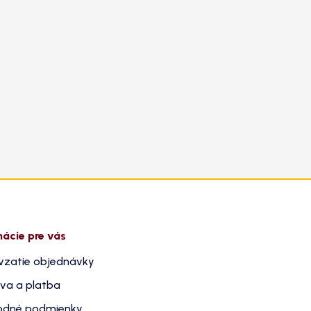
mácie pre vás
vzatie objednávky
va a platba
dné podmienky