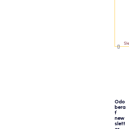
e
Sl
Odo
bera
ť
new
slett
er