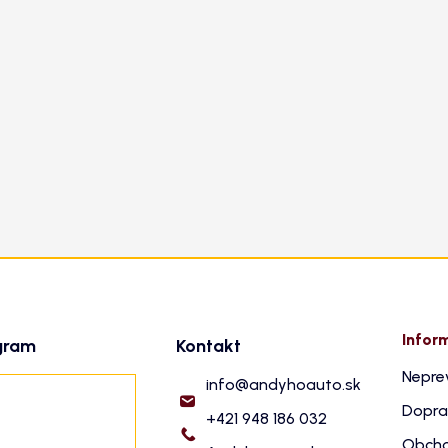
Infor
gram
Kontakt
Nepre
info
@
andyhoauto.sk
Dopra
+421 948 186 032
Obcho