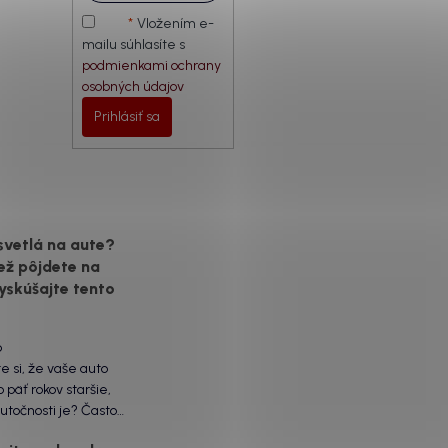
Vložením e-
mailu súhlasíte s
podmienkami ochrany
osobných údajov
Prihlásiť sa
svetlá na aute?
ež pôjdete na
yskúšajte tento
6
te si, že vaše auto
 päť rokov staršie,
utočnosti je? Často
ôžu práve „slepé“