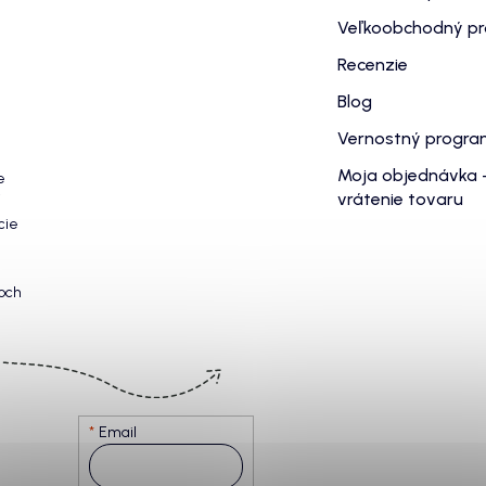
Veľkoobchodný p
Recenzie
Blog
Vernostný progr
Moja objednávka 
e
vrátenie tovaru
cie
och
Email