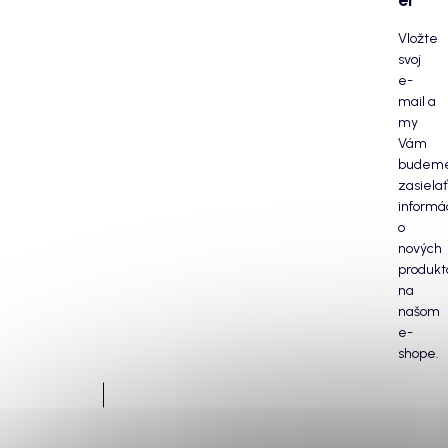
Vložte
svoj
e-
mail a
my
Vám
budem
zasielať
informá
o
nových
produkt
na
našom
e-
shope.