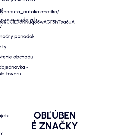
es
dyhoauto_autokozmetika/
ovanie osobných
nnel/UC1E9oNNuqo5wAGF5hTsa6uA
v
mačný poriadok
kty
tenie obchodu
objednávka -
ie tovaru
OBĽÚBEN
ujete
É ZNAČKY
zy