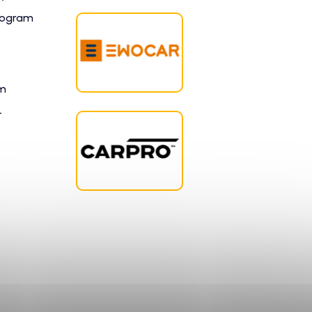
rogram
am
-