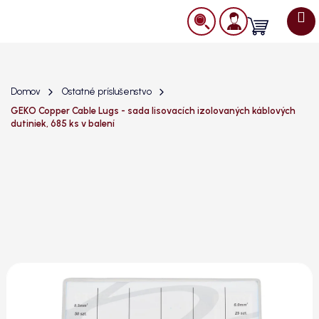
Prejsť
na
Nákupný
obsah
košík
Domov
Ostatné príslušenstvo
GEKO Copper Cable Lugs - sada lisovacích izolovaných káblových
dutiniek, 685 ks v balení