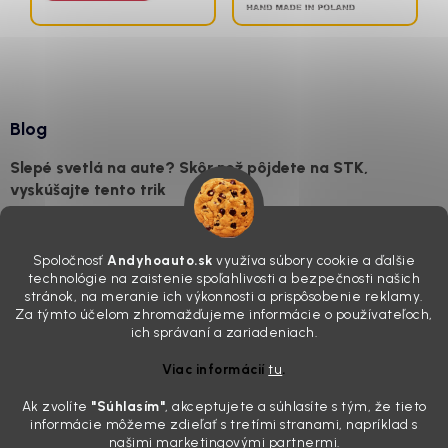
Blog
Slepé svetlá na aute? Skôr než pôjdete na STK,
vyskúšajte tento trik
7.8.2026
Všimli ste si, že vaše auto vyzerá o päť rokov staršie, než v
Spoločnosť
Andyhoauto.sk
využíva súbory cookie a ďalšie
skutočnosti je? Často za to môžu práve „slepé“ svetlomety. Ten
technológie na zaistenie spoľahlivosti a bezpečnosti našich
mliečny, drsný povrch nie je len estetická vada. Keď slnko a soľ urobia
stránok, na meranie ich výkonnosti a prispôsobenie reklamy.
svoje, plexisklo začne svetlo rozptyľovať namiesto to...
Za týmto účelom zhromažďujeme informácie o používateľoch,
Zabudnite na handru. Ak chcete mať auto naozaj čisté,
ich správaní a zariadeniach.
potrebujete tento nástroj za pár eur
Viac informácií
tu
.
4.8.2026
Ak zvolíte
"Súhlasím
"
, akceptujete a súhlasíte s tým, že tieto
Poznáte ten moment. Vonku svieti slnko, vy sedíte v čerstvo
informácie môžeme zdieľať s tretími stranami, napríklad s
„upratanom“ aute, no pri pohľade na palubnú dosku vás ide poraziť. V
našimi marketingovými partnermi.