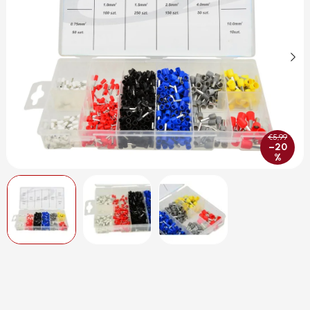
€5,99
–20
%