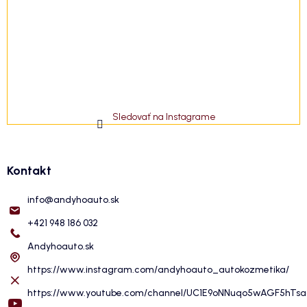
Sledovať na Instagrame
Kontakt
info
@
andyhoauto.sk
+421 948 186 032
Andyhoauto.sk
https://www.instagram.com/andyhoauto_autokozmetika/
https://www.youtube.com/channel/UC1E9oNNuqo5wAGF5hTs