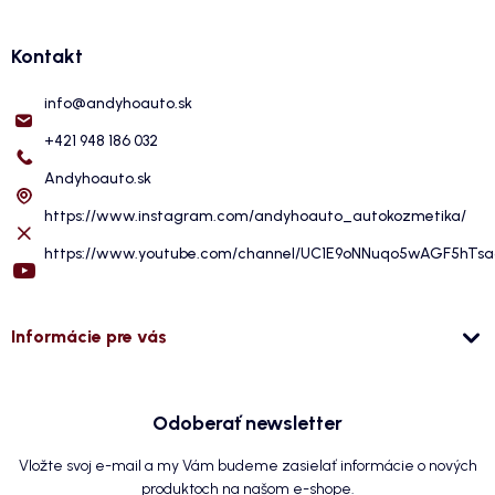
Kontakt
info
@
andyhoauto.sk
+421 948 186 032
Andyhoauto.sk
https://www.instagram.com/andyhoauto_autokozmetika/
https://www.youtube.com/channel/UC1E9oNNuqo5wAGF5hTs
Informácie pre vás
Odoberať newsletter
Vložte svoj e-mail a my Vám budeme zasielať informácie o nových
produktoch na našom e-shope.