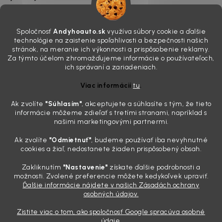
7.8.2026
Všimli ste si, že vaše auto vyzerá o päť rokov staršie, než v
Spoločnosť
Andyhoauto.sk
využíva súbory cookie a ďalšie
skutočnosti je? Často za to môžu práve „slepé“ svetlomety. Ten
technológie na zaistenie spoľahlivosti a bezpečnosti našich
mliečny, drsný povrch nie je len estetická vada. Keď slnko a soľ urobia
stránok, na meranie ich výkonnosti a prispôsobenie reklamy.
svoje, plexisklo začne svetlo rozptyľovať namiesto to...
Za týmto účelom zhromažďujeme informácie o používateľoch,
Zabudnite na handru. Ak chcete mať auto naozaj čisté,
ich správaní a zariadeniach.
potrebujete tento nástroj za pár eur
Viac informácií
tu
.
4.8.2026
Ak zvolíte
"Súhlasím
"
, akceptujete a súhlasíte s tým, že tieto
Poznáte ten moment. Vonku svieti slnko, vy sedíte v čerstvo
informácie môžeme zdieľať s tretími stranami, napríklad s
„upratanom“ aute, no pri pohľade na palubnú dosku vás ide poraziť. V
našimi marketingovými partnermi.
mriežkach ventilácie, okolo tlačidiel a v švíkoch sedačiek na vás stále
drzo pozerá prach. Handra ani vysávač tam jednodu...
Ak zvolíte
"Odmietnuť"
, budeme používať iba nevyhnutné
Detailing nemusí stáť výplatu: 5 kúskov autokozmetiky,
cookies a žiaľ, nedostanete žiaden prispôsobený obsah.
ktoré sa teraz reálne oplatia
Zakliknutím
"Nastavenie"
získate ďalšie podrobnosti a
31.7.2026
možnosti. Zvolené preferencie môžete kedykoľvek upraviť.
Ďalšie informácie nájdete v našich Zásadách ochrany
Sobotné ráno, káva v ruke a pred vami zaprášená kapota. Pre
osobných údajov.
niekoho nuda, pre nás najlepší relax. Lenže keď si v košíku spočítate
všetky tie fľaštičky, šampóny a utierky, výsledná suma vie poriadne
Zistite viac o tom, ako spoločnosť Google spracúva osobné
pokaziť náladu. Dobrá správa je, že aj profi výbava ...
údaje.