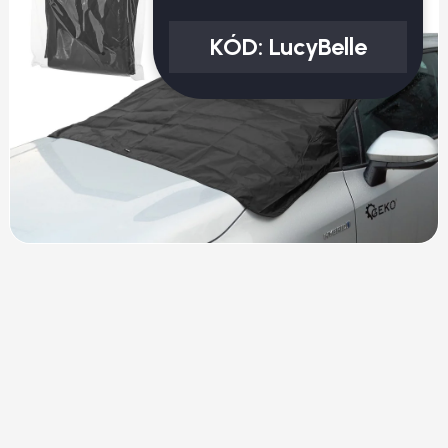
KÓD:
LucyBelle