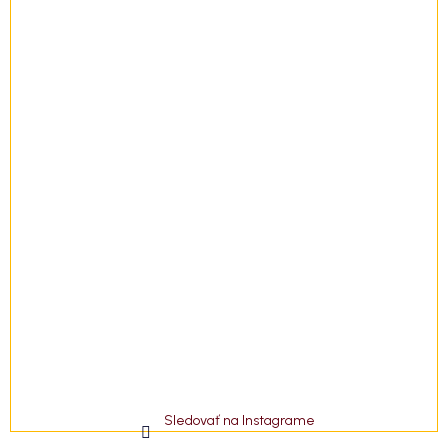
i
e
Sledovať na Instagrame