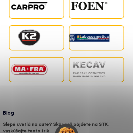
Blog
Slepé svetlá na aute? Skôr než pôjdete na STK,
vyskúšajte tento trik