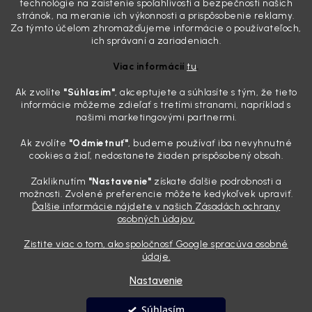
technológie na zaistenie spoľahlivosti a bezpečnosti našich
mliečny, drsný povrch nie je len estetická vada. Keď slnko a soľ urobia
stránok, na meranie ich výkonnosti a prispôsobenie reklamy.
svoje, plexisklo začne svetlo rozptyľovať namiesto to...
Za týmto účelom zhromažďujeme informácie o používateľoch,
Zabudnite na handru. Ak chcete mať auto naozaj čisté,
ich správaní a zariadeniach.
potrebujete tento nástroj za pár eur
Viac informácií
tu
.
4.8.2026
Ak zvolíte
"Súhlasím
"
, akceptujete a súhlasíte s tým, že tieto
Poznáte ten moment. Vonku svieti slnko, vy sedíte v čerstvo
informácie môžeme zdieľať s tretími stranami, napríklad s
„upratanom“ aute, no pri pohľade na palubnú dosku vás ide poraziť. V
našimi marketingovými partnermi.
mriežkach ventilácie, okolo tlačidiel a v švíkoch sedačiek na vás stále
drzo pozerá prach. Handra ani vysávač tam jednodu...
Ak zvolíte
"Odmietnuť"
, budeme používať iba nevyhnutné
Detailing nemusí stáť výplatu: 5 kúskov autokozmetiky,
cookies a žiaľ, nedostanete žiaden prispôsobený obsah.
ktoré sa teraz reálne oplatia
Zakliknutím
"Nastavenie"
získate ďalšie podrobnosti a
31.7.2026
možnosti. Zvolené preferencie môžete kedykoľvek upraviť.
Ďalšie informácie nájdete v našich Zásadách ochrany
Sobotné ráno, káva v ruke a pred vami zaprášená kapota. Pre
osobných údajov.
niekoho nuda, pre nás najlepší relax. Lenže keď si v košíku spočítate
všetky tie fľaštičky, šampóny a utierky, výsledná suma vie poriadne
Zistite viac o tom, ako spoločnosť Google spracúva osobné
pokaziť náladu. Dobrá správa je, že aj profi výbava ...
údaje.
Nastavenie
Vytvoril Shoptet
Súhlasím