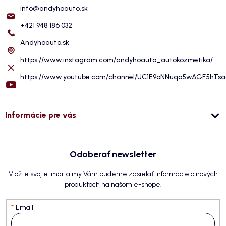
info
@
andyhoauto.sk
+421 948 186 032
Andyhoauto.sk
https://www.instagram.com/andyhoauto_autokozmetika/
https://www.youtube.com/channel/UC1E9oNNuqo5wAGF5hTs
Informácie pre vás
Odoberať newsletter
Vložte svoj e-mail a my Vám budeme zasielať informácie o nových
produktoch na našom e-shope.
Email