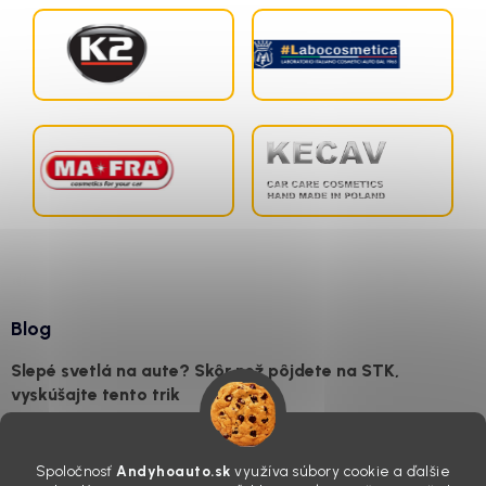
Blog
Slepé svetlá na aute? Skôr než pôjdete na STK,
vyskúšajte tento trik
7.8.2026
Všimli ste si, že vaše auto vyzerá o päť rokov staršie, než v
Spoločnosť
Andyhoauto.sk
využíva súbory cookie a ďalšie
skutočnosti je? Často za to môžu práve „slepé“ svetlomety. Ten