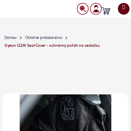
Prejsť
na
Nákupný
obsah
košík
Domov
Ostatné príslušenstvo
Gyeon Q2M SeatCover - ochranný poťah na sedačku