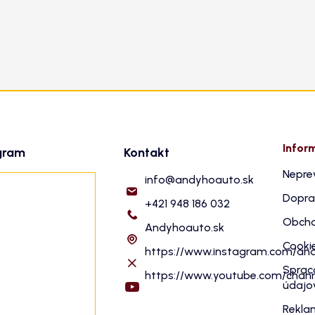
Infor
gram
Kontakt
Nepre
info
@
andyhoauto.sk
Dopra
+421 948 186 032
Obcho
Andyhoauto.sk
Cooki
https://www.instagram.com/an
Sprac
https://www.youtube.com/cha
údajo
Rekla