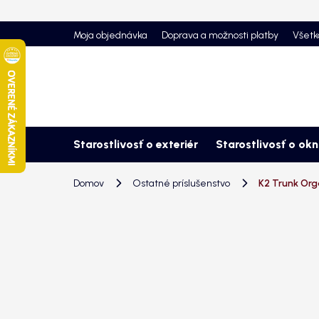
Prejsť
na
Moja objednávka
Doprava a možnosti platby
Všetk
obsah
Starostlivosť o exteriér
Starostlivosť o ok
Domov
Ostatné príslušenstvo
K2 Trunk Org