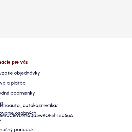
mácie pre vás
vzatie objednávky
va a platba
dné podmienky
es
dyhoauto_autokozmetika/
ovanie osobných
nnel/UC1E9oNNuqo5wAGF5hTsa6uA
v
mačný poriadok