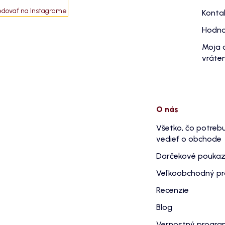
edovať na Instagrame
Konta
Hodno
Moja 
vráten
O nás
Všetko, čo potreb
vedieť o obchode
Darčekové pouka
Veľkoobchodný p
Recenzie
Blog
Vernostný progr