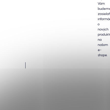
Vám
budem
zasielať
informá
o
nových
produkt
na
našom
e-
shope.