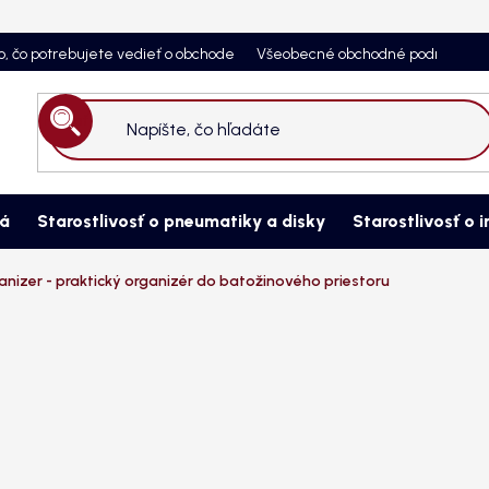
o, čo potrebujete vedieť o obchode
Všeobecné obchodné podmienky
Hľadať
ná
Starostlivosť o pneumatiky a disky
Starostlivosť o i
anizer - praktický organizér do batožinového priestoru