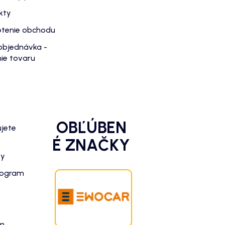
kty
tenie obchodu
objednávka -
ie tovaru
OBĽÚBEN
ujete
É ZNAČKY
zy
rogram
am