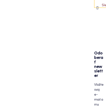
Sl
Odo
bera
ť
new
slett
er
Vložte
svoj
e-
mail a
my