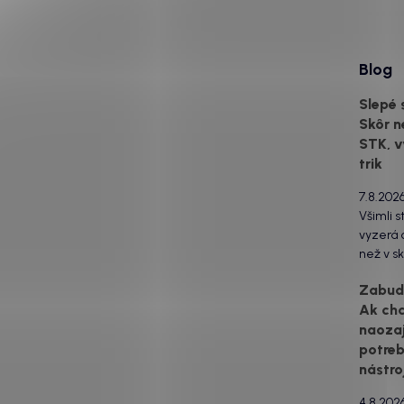
Blog
Slepé 
Skôr n
STK, v
trik
7.8.202
Všimli s
vyzerá o
než v sk
za to m
Zabudn
svetlom
Ak ch
drsný po
naozaj
estetick
urobia s
potreb
svetlo 
nástro
to...
4.8.202