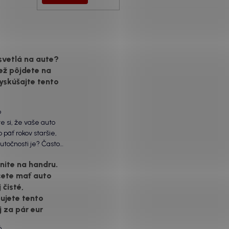
svetlá na aute?
ež pôjdete na
yskúšajte tento
6
te si, že vaše auto
 päť rokov staršie,
utočnosti je? Často
ôžu práve „slepé“
ite na handru.
ety. Ten mliečny,
cete mať auto
vrch nie je len
 čisté,
á vada. Keď slnko a soľ
voje, plexisklo začne
ujete tento
rozptyľovať namiesto
j za pár eur
6