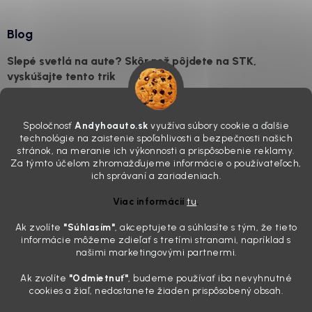
Blog
Slepé svetlá na aute? Skôr než pôjdete na STK,
vyskúšajte tento trik
7.8.2026
Všimli ste si, že vaše auto vyzerá o päť rokov staršie, než v
Spoločnosť
Andyhoauto.sk
využíva súbory cookie a ďalšie
skutočnosti je? Často za to môžu práve „slepé“ svetlomety. Ten
technológie na zaistenie spoľahlivosti a bezpečnosti našich
mliečny, drsný povrch nie je len estetická vada. Keď slnko a soľ urobia
stránok, na meranie ich výkonnosti a prispôsobenie reklamy.
svoje, plexisklo začne svetlo rozptyľovať namiesto to...
Za týmto účelom zhromažďujeme informácie o používateľoch,
Zabudnite na handru. Ak chcete mať auto naozaj čisté,
ich správaní a zariadeniach.
potrebujete tento nástroj za pár eur
Viac informácií
tu
.
4.8.2026
Ak zvolíte
"Súhlasím
"
, akceptujete a súhlasíte s tým, že tieto
Poznáte ten moment. Vonku svieti slnko, vy sedíte v čerstvo
informácie môžeme zdieľať s tretími stranami, napríklad s
„upratanom“ aute, no pri pohľade na palubnú dosku vás ide poraziť. V
našimi marketingovými partnermi.
mriežkach ventilácie, okolo tlačidiel a v švíkoch sedačiek na vás stále
drzo pozerá prach. Handra ani vysávač tam jednodu...
Ak zvolíte
"Odmietnuť"
, budeme používať iba nevyhnutné
Detailing nemusí stáť výplatu: 5 kúskov autokozmetiky,
cookies a žiaľ, nedostanete žiaden prispôsobený obsah.
ktoré sa teraz reálne oplatia