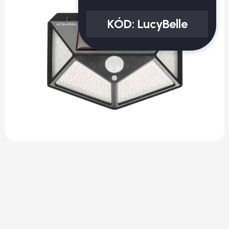
KÓD:
LucyBelle