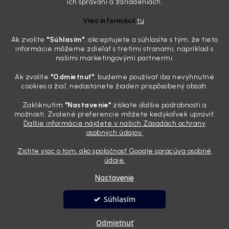
Zabudnite na handru. Ak chcete mať auto naozaj čisté,
ich správaní a zariadeniach.
potrebujete tento nástroj za pár eur
Viac informácií
tu
.
4.8.2026
Ak zvolíte
"Súhlasím
"
, akceptujete a súhlasíte s tým, že tieto
Poznáte ten moment. Vonku svieti slnko, vy sedíte v čerstvo
informácie môžeme zdieľať s tretími stranami, napríklad s
„upratanom“ aute, no pri pohľade na palubnú dosku vás ide poraziť. V
našimi marketingovými partnermi.
mriežkach ventilácie, okolo tlačidiel a v švíkoch sedačiek na vás stále
drzo pozerá prach. Handra ani vysávač tam jednodu...
Ak zvolíte
"Odmietnuť"
, budeme používať iba nevyhnutné
Detailing nemusí stáť výplatu: 5 kúskov autokozmetiky,
cookies a žiaľ, nedostanete žiaden prispôsobený obsah.
ktoré sa teraz reálne oplatia
Zakliknutím
"Nastavenie"
získate ďalšie podrobnosti a
31.7.2026
možnosti. Zvolené preferencie môžete kedykoľvek upraviť.
Ďalšie informácie nájdete v našich Zásadách ochrany
Sobotné ráno, káva v ruke a pred vami zaprášená kapota. Pre
osobných údajov.
niekoho nuda, pre nás najlepší relax. Lenže keď si v košíku spočítate
všetky tie fľaštičky, šampóny a utierky, výsledná suma vie poriadne
Zistite viac o tom, ako spoločnosť Google spracúva osobné
pokaziť náladu. Dobrá správa je, že aj profi výbava ...
údaje.
Nastavenie
Vytvoril Shoptet
Súhlasím
Copyright 2026
Andyhoauto
. Všetky práva vyhradené.
Upraviť
Odmietnuť
nastavenie cookies