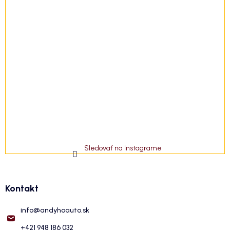
Sledovať na Instagrame
Kontakt
info
@
andyhoauto.sk
+421 948 186 032