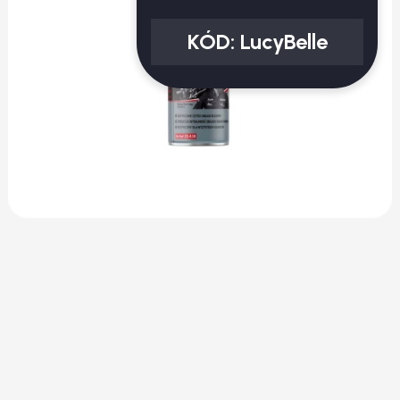
KÓD:
LucyBelle