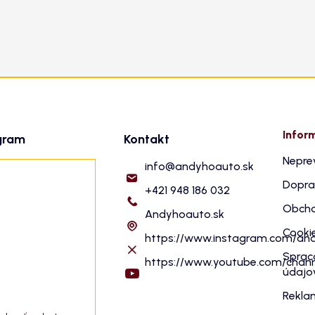
Infor
gram
Kontakt
Nepre
info
@
andyhoauto.sk
Dopra
+421 948 186 032
Obcho
Andyhoauto.sk
Cooki
https://www.instagram.com/an
Sprac
https://www.youtube.com/cha
údajo
Rekla