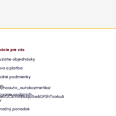
mácie pre vás
vzatie objednávky
va a platba
dné podmienky
es
dyhoauto_autokozmetika/
ovanie osobných
nnel/UC1E9oNNuqo5wAGF5hTsa6uA
v
mačný poriadok