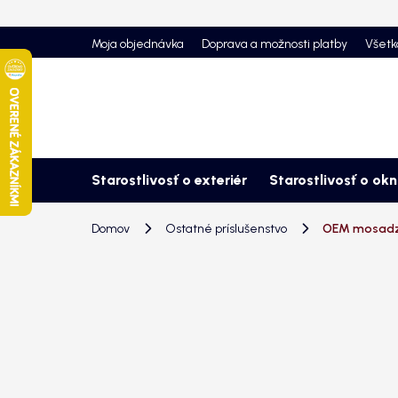
Prejsť
na
Moja objednávka
Doprava a možnosti platby
Všetk
obsah
Starostlivosť o exteriér
Starostlivosť o ok
Domov
Ostatné príslušenstvo
OEM mosadzn