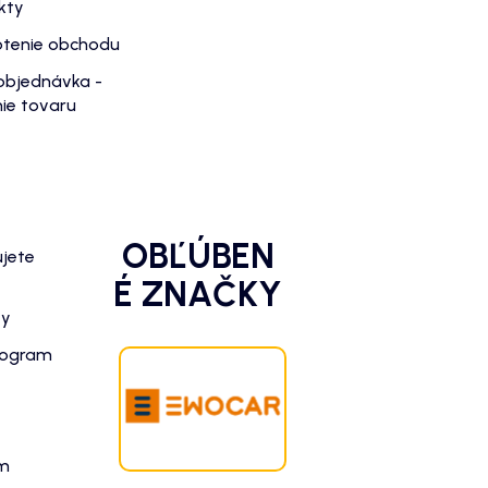
kty
tenie obchodu
objednávka -
ie tovaru
OBĽÚBEN
ujete
É ZNAČKY
zy
rogram
am