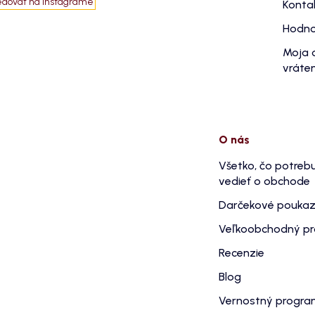
edovať na Instagrame
Konta
Hodno
Moja 
vráten
O nás
Všetko, čo potreb
vedieť o obchode
Darčekové pouka
Veľkoobchodný p
Recenzie
Blog
Vernostný progr