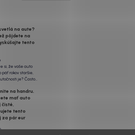
svetlá na aute?
ež pôjdete na
yskúšajte tento
6
te si, že vaše auto
 päť rokov staršie,
utočnosti je? Často
ôžu práve „slepé“
ite na handru.
ety. Ten mliečny,
cete mať auto
vrch nie je len
 čisté,
á vada. Keď slnko a soľ
voje, plexisklo začne
ujete tento
rozptyľovať namiesto
j za pár eur
6