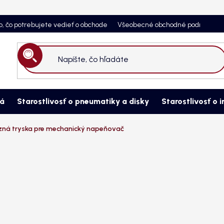
o, čo potrebujete vedieť o obchode
Všeobecné obchodné podmienky
Hľadať
ná
Starostlivosť o pneumatiky a disky
Starostlivosť o i
á tryska pre mechanický napeňovač