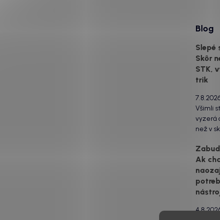
Blog
Slepé 
Skôr n
STK, v
trik
7.8.202
Všimli s
vyzerá o
než v sk
za to m
Zabudn
svetlom
Ak ch
drsný po
naozaj
estetick
urobia s
potreb
svetlo 
nástro
to...
4.8.202