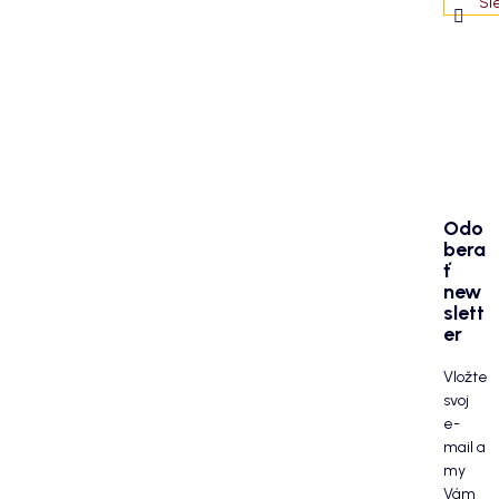
Sl
Odo
bera
ť
new
slett
er
Vložte
svoj
e-
mail a
my
Vám