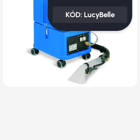
KÓD:
LucyBelle