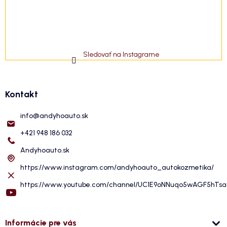
Sledovať na Instagrame
Kontakt
info
@
andyhoauto.sk
+421 948 186 032
Andyhoauto.sk
https://www.instagram.com/andyhoauto_autokozmetika/
https://www.youtube.com/channel/UC1E9oNNuqo5wAGF5hTs
Informácie pre vás