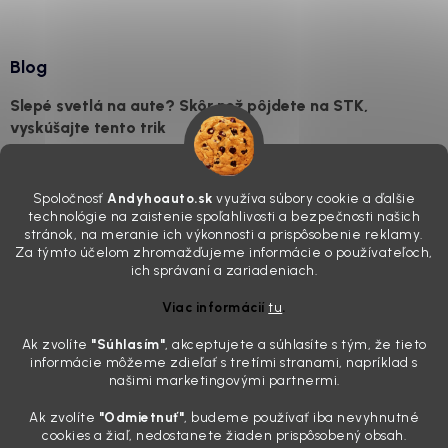
Blog
Slepé svetlá na aute? Skôr než pôjdete na STK,
vyskúšajte tento trik
7.8.2026
Všimli ste si, že vaše auto vyzerá o päť rokov staršie, než v
Spoločnosť
Andyhoauto.sk
využíva súbory cookie a ďalšie
skutočnosti je? Často za to môžu práve „slepé“ svetlomety. Ten
technológie na zaistenie spoľahlivosti a bezpečnosti našich
mliečny, drsný povrch nie je len estetická vada. Keď slnko a soľ urobia
stránok, na meranie ich výkonnosti a prispôsobenie reklamy.
svoje, plexisklo začne svetlo rozptyľovať namiesto to...
Za týmto účelom zhromažďujeme informácie o používateľoch,
Zabudnite na handru. Ak chcete mať auto naozaj čisté,
ich správaní a zariadeniach.
potrebujete tento nástroj za pár eur
Viac informácií
tu
.
4.8.2026
Ak zvolíte
"Súhlasím
"
, akceptujete a súhlasíte s tým, že tieto
Poznáte ten moment. Vonku svieti slnko, vy sedíte v čerstvo
informácie môžeme zdieľať s tretími stranami, napríklad s
„upratanom“ aute, no pri pohľade na palubnú dosku vás ide poraziť. V
našimi marketingovými partnermi.
mriežkach ventilácie, okolo tlačidiel a v švíkoch sedačiek na vás stále
drzo pozerá prach. Handra ani vysávač tam jednodu...
Ak zvolíte
"Odmietnuť"
, budeme používať iba nevyhnutné
Detailing nemusí stáť výplatu: 5 kúskov autokozmetiky,
cookies a žiaľ, nedostanete žiaden prispôsobený obsah.