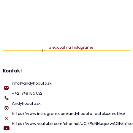
Sledovať na Instagrame
Kontakt
info
@
andyhoauto.sk
+421 948 186 032
Andyhoauto.sk
https://www.instagram.com/andyhoauto_autokozmetika/
https://www.youtube.com/channel/UC1E9oNNuqo5wAGF5hTs