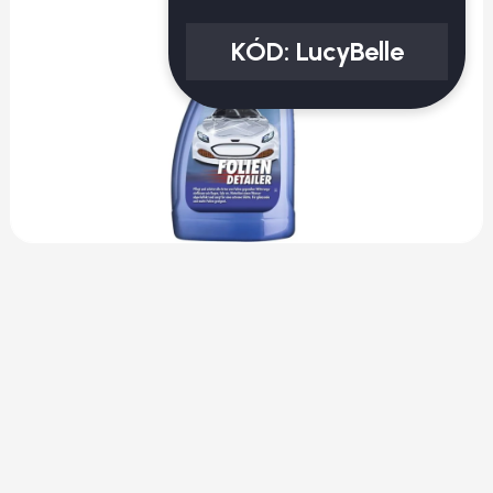
KÓD:
LucyBelle