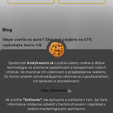
Blog
Slepé svetlá na aute? Skôr než pôjdete na STK,
vyskúšajte tento trik
7.8.2026
Všimli ste si, že vaše auto vyzerá o päť rokov staršie, než v
Spoločnosť
Andyhoauto.sk
využíva súbory cookie a ďalšie
skutočnosti je? Často za to môžu práve „slepé“ svetlomety. Ten
technológie na zaistenie spoľahlivosti a bezpečnosti našich
mliečny, drsný povrch nie je len estetická vada. Keď slnko a soľ urobia
stránok, na meranie ich výkonnosti a prispôsobenie reklamy.
svoje, plexisklo začne svetlo rozptyľovať namiesto to...
Za týmto účelom zhromažďujeme informácie o používateľoch,
Zabudnite na handru. Ak chcete mať auto naozaj čisté,
ich správaní a zariadeniach.
potrebujete tento nástroj za pár eur
Viac informácií
tu
.
4.8.2026
Ak zvolíte
"Súhlasím
"
, akceptujete a súhlasíte s tým, že tieto
Poznáte ten moment. Vonku svieti slnko, vy sedíte v čerstvo
informácie môžeme zdieľať s tretími stranami, napríklad s
„upratanom“ aute, no pri pohľade na palubnú dosku vás ide poraziť. V
našimi marketingovými partnermi.
mriežkach ventilácie, okolo tlačidiel a v švíkoch sedačiek na vás stále