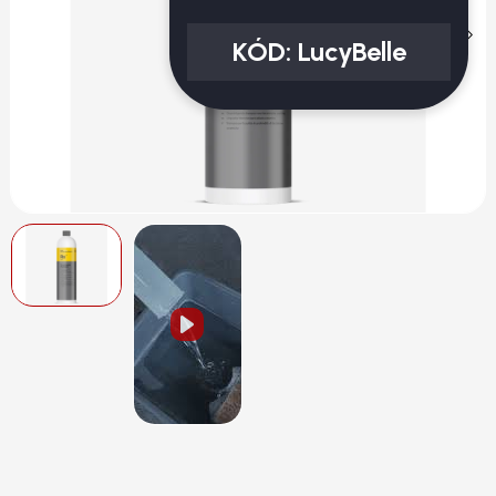
KÓD:
LucyBelle