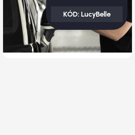
KÓD:
LucyBelle