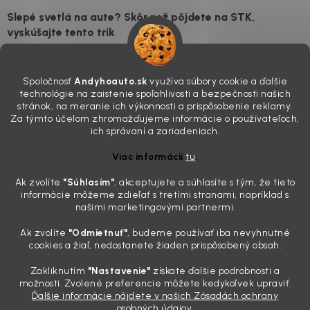
Slepé svetlá na aute? Skôr než pôjdete na STK,
vyskúšajte tento trik
7.8.2026
Všimli ste si, že vaše auto vyzerá o päť rokov staršie, než v
Spoločnosť
Andyhoauto.sk
využíva súbory cookie a ďalšie
skutočnosti je? Často za to môžu práve „slepé“ svetlomety. Ten
technológie na zaistenie spoľahlivosti a bezpečnosti našich
mliečny, drsný povrch nie je len estetická vada. Keď slnko a soľ urobia
stránok, na meranie ich výkonnosti a prispôsobenie reklamy.
svoje, plexisklo začne svetlo rozptyľovať namiesto to...
Za týmto účelom zhromažďujeme informácie o používateľoch,
Zabudnite na handru. Ak chcete mať auto naozaj čisté,
ich správaní a zariadeniach.
potrebujete tento nástroj za pár eur
Viac informácií
tu
.
4.8.2026
Ak zvolíte
"Súhlasím
"
, akceptujete a súhlasíte s tým, že tieto
Poznáte ten moment. Vonku svieti slnko, vy sedíte v čerstvo
informácie môžeme zdieľať s tretími stranami, napríklad s
„upratanom“ aute, no pri pohľade na palubnú dosku vás ide poraziť. V
našimi marketingovými partnermi.
mriežkach ventilácie, okolo tlačidiel a v švíkoch sedačiek na vás stále
drzo pozerá prach. Handra ani vysávač tam jednodu...
Ak zvolíte
"Odmietnuť"
, budeme používať iba nevyhnutné
Detailing nemusí stáť výplatu: 5 kúskov autokozmetiky,
cookies a žiaľ, nedostanete žiaden prispôsobený obsah.
ktoré sa teraz reálne oplatia
Zakliknutím
"Nastavenie"
získate ďalšie podrobnosti a
31.7.2026
možnosti. Zvolené preferencie môžete kedykoľvek upraviť.
Ďalšie informácie nájdete v našich Zásadách ochrany
Sobotné ráno, káva v ruke a pred vami zaprášená kapota. Pre
osobných údajov.