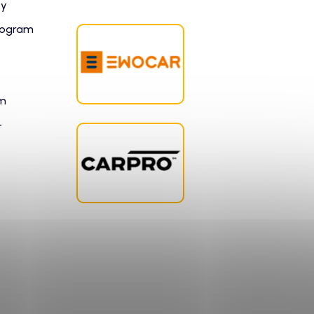
zy
rogram
am
-