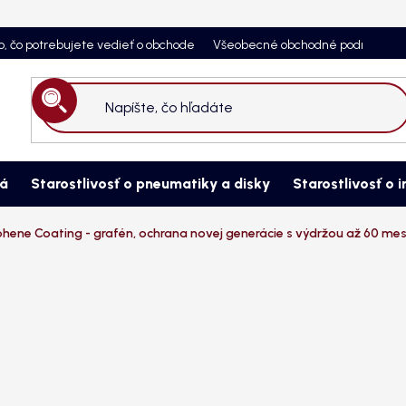
o, čo potrebujete vedieť o obchode
Všeobecné obchodné podmienky
Hľadať
ná
Starostlivosť o pneumatiky a disky
Starostlivosť o i
hene Coating - grafén, ochrana novej generácie s výdržou až 60 me