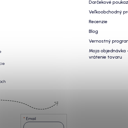
Darčekové pouka
Veľkoobchodný p
Recenzie
Blog
Vernostný progr
Moja objednávka 
e
vrátenie tovaru
cie
och
Email