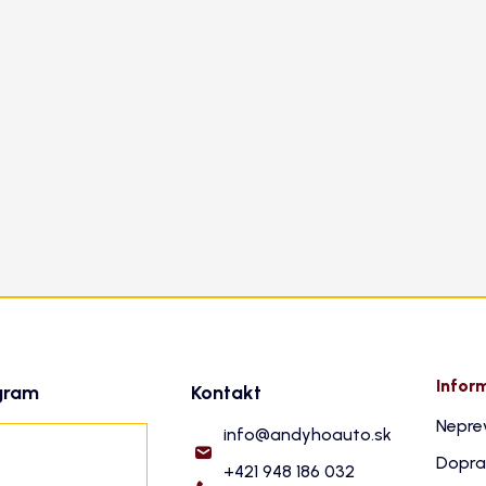
Infor
gram
Kontakt
Nepre
info
@
andyhoauto.sk
Dopra
+421 948 186 032