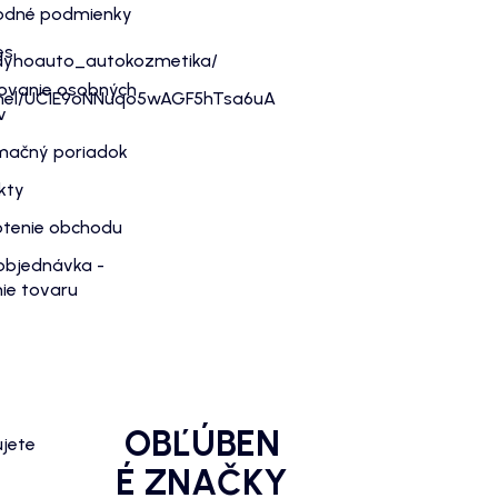
dné podmienky
es
dyhoauto_autokozmetika/
ovanie osobných
nnel/UC1E9oNNuqo5wAGF5hTsa6uA
v
mačný poriadok
kty
tenie obchodu
objednávka -
ie tovaru
OBĽÚBEN
ujete
É ZNAČKY