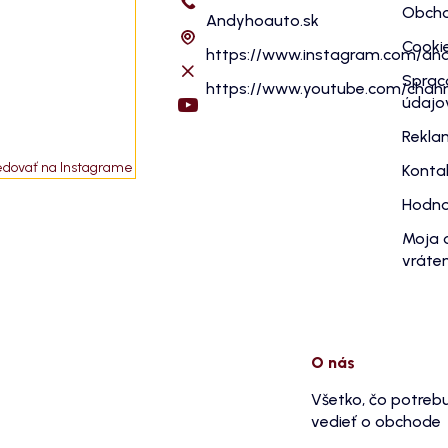
Obcho
Andyhoauto.sk
Cooki
https://www.instagram.com/an
Sprac
https://www.youtube.com/cha
údajo
Rekla
edovať na Instagrame
Konta
Hodno
Moja 
vráten
O nás
Všetko, čo potreb
vedieť o obchode