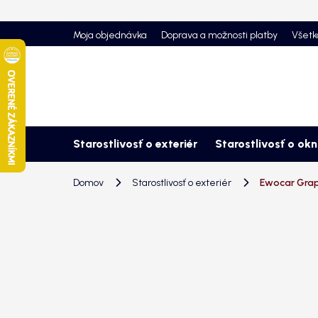
Prejsť
na
Moja objednávka
Doprava a možnosti platby
Všetk
obsah
Starostlivosť o exteriér
Starostlivosť o ok
Domov
Starostlivosť o exteriér
Ewocar Grap