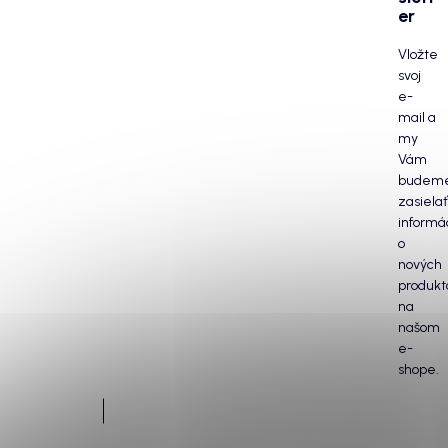
er
Vložte
svoj
e-
mail a
my
Vám
budem
zasielať
informá
o
nových
produkt
na
našom
e-
shope.