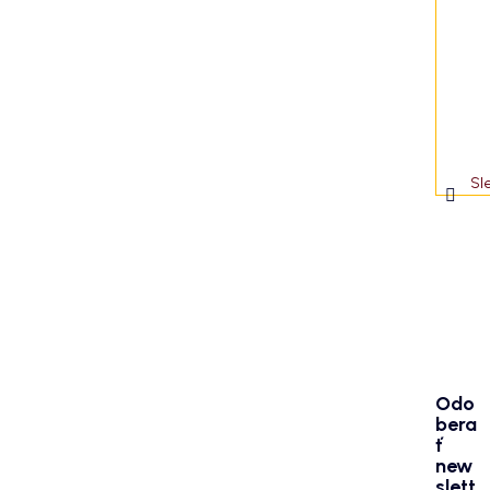
e
Sl
Odo
bera
ť
new
slett