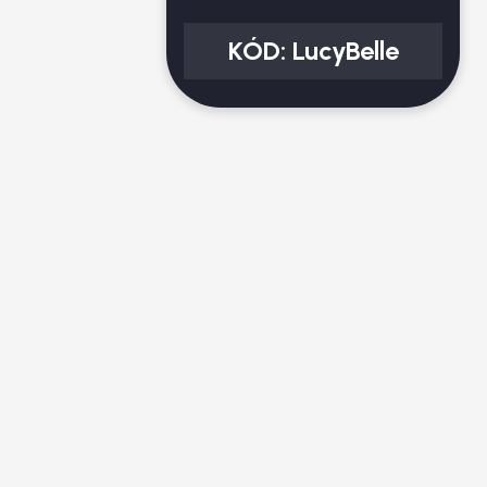
KÓD:
LucyBelle