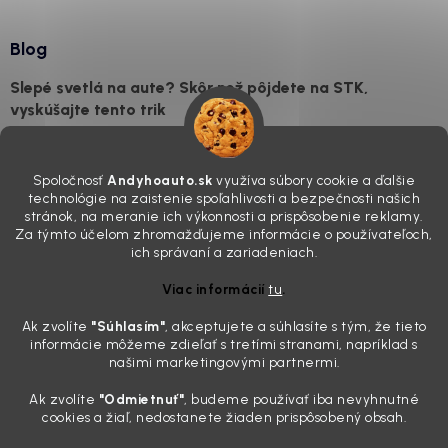
Blog
Slepé svetlá na aute? Skôr než pôjdete na STK,
vyskúšajte tento trik
7.8.2026
Všimli ste si, že vaše auto vyzerá o päť rokov staršie, než v
Spoločnosť
Andyhoauto.sk
využíva súbory cookie a ďalšie
skutočnosti je? Často za to môžu práve „slepé“ svetlomety. Ten
technológie na zaistenie spoľahlivosti a bezpečnosti našich
mliečny, drsný povrch nie je len estetická vada. Keď slnko a soľ urobia
stránok, na meranie ich výkonnosti a prispôsobenie reklamy.
svoje, plexisklo začne svetlo rozptyľovať namiesto to...
Za týmto účelom zhromažďujeme informácie o používateľoch,
Zabudnite na handru. Ak chcete mať auto naozaj čisté,
ich správaní a zariadeniach.
potrebujete tento nástroj za pár eur
Viac informácií
tu
.
4.8.2026
Ak zvolíte
"Súhlasím
"
, akceptujete a súhlasíte s tým, že tieto
Poznáte ten moment. Vonku svieti slnko, vy sedíte v čerstvo
informácie môžeme zdieľať s tretími stranami, napríklad s
„upratanom“ aute, no pri pohľade na palubnú dosku vás ide poraziť. V
našimi marketingovými partnermi.
mriežkach ventilácie, okolo tlačidiel a v švíkoch sedačiek na vás stále
drzo pozerá prach. Handra ani vysávač tam jednodu...
Ak zvolíte
"Odmietnuť"
, budeme používať iba nevyhnutné
Detailing nemusí stáť výplatu: 5 kúskov autokozmetiky,
cookies a žiaľ, nedostanete žiaden prispôsobený obsah.
ktoré sa teraz reálne oplatia