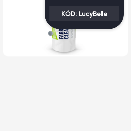
KÓD:
LucyBelle