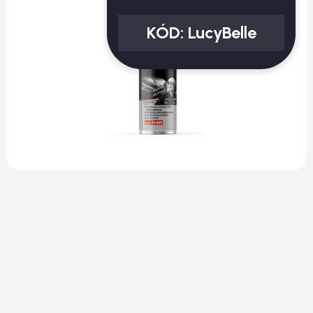
KÓD:
LucyBelle