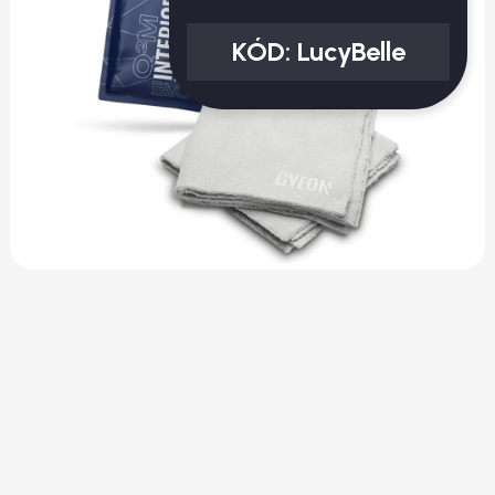
KÓD:
LucyBelle