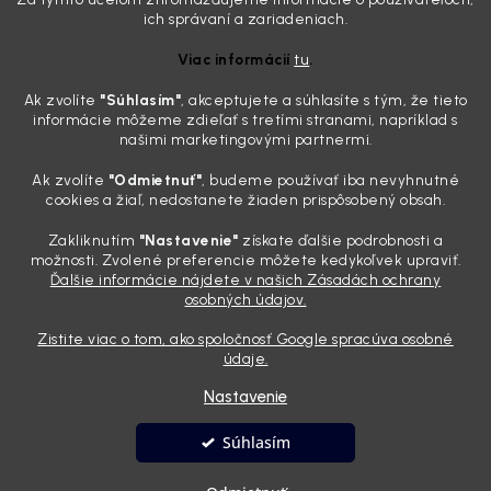
Zabudnite na handru. Ak chcete mať auto naozaj čisté,
ich správaní a zariadeniach.
potrebujete tento nástroj za pár eur
Viac informácií
tu
.
4.8.2026
Ak zvolíte
"Súhlasím
"
, akceptujete a súhlasíte s tým, že tieto
Poznáte ten moment. Vonku svieti slnko, vy sedíte v čerstvo
informácie môžeme zdieľať s tretími stranami, napríklad s
„upratanom“ aute, no pri pohľade na palubnú dosku vás ide poraziť. V
našimi marketingovými partnermi.
mriežkach ventilácie, okolo tlačidiel a v švíkoch sedačiek na vás stále
drzo pozerá prach. Handra ani vysávač tam jednodu...
Ak zvolíte
"Odmietnuť"
, budeme používať iba nevyhnutné
Detailing nemusí stáť výplatu: 5 kúskov autokozmetiky,
cookies a žiaľ, nedostanete žiaden prispôsobený obsah.
ktoré sa teraz reálne oplatia
Zakliknutím
"Nastavenie"
získate ďalšie podrobnosti a
31.7.2026
možnosti. Zvolené preferencie môžete kedykoľvek upraviť.
Ďalšie informácie nájdete v našich Zásadách ochrany
Sobotné ráno, káva v ruke a pred vami zaprášená kapota. Pre
osobných údajov.
niekoho nuda, pre nás najlepší relax. Lenže keď si v košíku spočítate
všetky tie fľaštičky, šampóny a utierky, výsledná suma vie poriadne
Zistite viac o tom, ako spoločnosť Google spracúva osobné
pokaziť náladu. Dobrá správa je, že aj profi výbava ...
údaje.
Nastavenie
Vytvoril Shoptet
Súhlasím
Copyright 2026
Andyhoauto
. Všetky práva vyhradené.
Upraviť