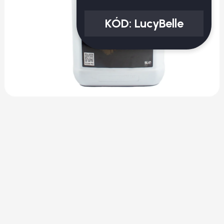
KÓD:
LucyBelle