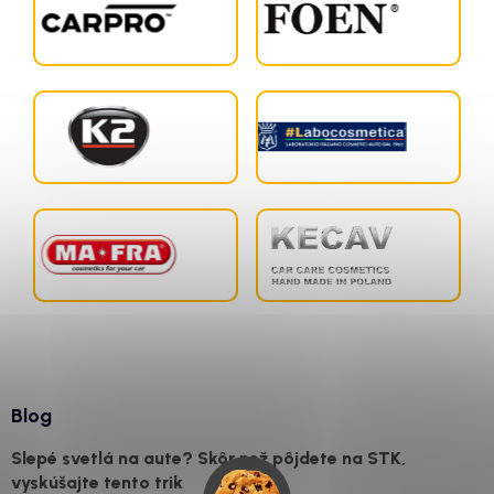
Blog
Slepé svetlá na aute? Skôr než pôjdete na STK,
vyskúšajte tento trik