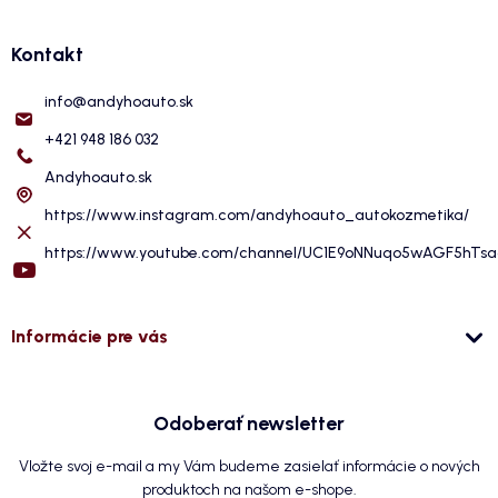
Kontakt
info
@
andyhoauto.sk
+421 948 186 032
Andyhoauto.sk
https://www.instagram.com/andyhoauto_autokozmetika/
https://www.youtube.com/channel/UC1E9oNNuqo5wAGF5hTs
Informácie pre vás
Odoberať newsletter
Vložte svoj e-mail a my Vám budeme zasielať informácie o nových
produktoch na našom e-shope.