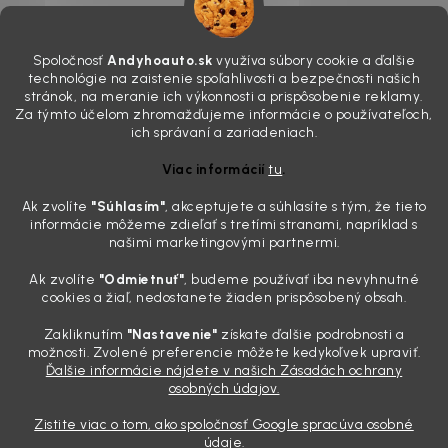
7.8.2026
Všimli ste si, že vaše auto vyzerá o päť rokov staršie, než v
Spoločnosť
Andyhoauto.sk
využíva súbory cookie a ďalšie
skutočnosti je? Často za to môžu práve „slepé“ svetlomety. Ten
technológie na zaistenie spoľahlivosti a bezpečnosti našich
mliečny, drsný povrch nie je len estetická vada. Keď slnko a soľ urobia
stránok, na meranie ich výkonnosti a prispôsobenie reklamy.
svoje, plexisklo začne svetlo rozptyľovať namiesto to...
Za týmto účelom zhromažďujeme informácie o používateľoch,
Zabudnite na handru. Ak chcete mať auto naozaj čisté,
ich správaní a zariadeniach.
potrebujete tento nástroj za pár eur
Viac informácií
tu
.
4.8.2026
Ak zvolíte
"Súhlasím
"
, akceptujete a súhlasíte s tým, že tieto
Poznáte ten moment. Vonku svieti slnko, vy sedíte v čerstvo
informácie môžeme zdieľať s tretími stranami, napríklad s
„upratanom“ aute, no pri pohľade na palubnú dosku vás ide poraziť. V
našimi marketingovými partnermi.
mriežkach ventilácie, okolo tlačidiel a v švíkoch sedačiek na vás stále
drzo pozerá prach. Handra ani vysávač tam jednodu...
Ak zvolíte
"Odmietnuť"
, budeme používať iba nevyhnutné
Detailing nemusí stáť výplatu: 5 kúskov autokozmetiky,
cookies a žiaľ, nedostanete žiaden prispôsobený obsah.
ktoré sa teraz reálne oplatia
Zakliknutím
"Nastavenie"
získate ďalšie podrobnosti a
31.7.2026
možnosti. Zvolené preferencie môžete kedykoľvek upraviť.
Ďalšie informácie nájdete v našich Zásadách ochrany
Sobotné ráno, káva v ruke a pred vami zaprášená kapota. Pre
osobných údajov.
niekoho nuda, pre nás najlepší relax. Lenže keď si v košíku spočítate
všetky tie fľaštičky, šampóny a utierky, výsledná suma vie poriadne
Zistite viac o tom, ako spoločnosť Google spracúva osobné
pokaziť náladu. Dobrá správa je, že aj profi výbava ...
údaje.