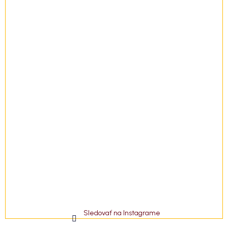
i
e
Sledovať na Instagrame