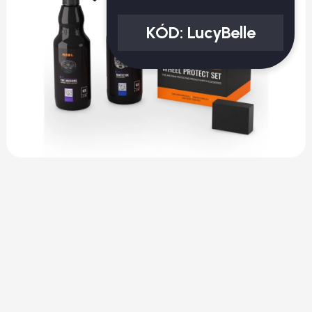
KÓD:
LucyBelle