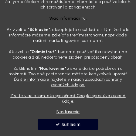
svoje, plexisklo začne svetlo rozptyľovať namiesto to...
Za týmto účelom zhromažďujeme informácie o používateľoch,
Zabudnite na handru. Ak chcete mať auto naozaj čisté,
ich správaní a zariadeniach.
potrebujete tento nástroj za pár eur
Viac informácií
tu
.
4.8.2026
Ak zvolíte
"Súhlasím
"
, akceptujete a súhlasíte s tým, že tieto
Poznáte ten moment. Vonku svieti slnko, vy sedíte v čerstvo
informácie môžeme zdieľať s tretími stranami, napríklad s
„upratanom“ aute, no pri pohľade na palubnú dosku vás ide poraziť. V
našimi marketingovými partnermi.
mriežkach ventilácie, okolo tlačidiel a v švíkoch sedačiek na vás stále
drzo pozerá prach. Handra ani vysávač tam jednodu...
Ak zvolíte
"Odmietnuť"
, budeme používať iba nevyhnutné
Detailing nemusí stáť výplatu: 5 kúskov autokozmetiky,
cookies a žiaľ, nedostanete žiaden prispôsobený obsah.
ktoré sa teraz reálne oplatia
Zakliknutím
"Nastavenie"
získate ďalšie podrobnosti a
31.7.2026
možnosti. Zvolené preferencie môžete kedykoľvek upraviť.
Ďalšie informácie nájdete v našich Zásadách ochrany
Sobotné ráno, káva v ruke a pred vami zaprášená kapota. Pre
osobných údajov.
niekoho nuda, pre nás najlepší relax. Lenže keď si v košíku spočítate
všetky tie fľaštičky, šampóny a utierky, výsledná suma vie poriadne
Zistite viac o tom, ako spoločnosť Google spracúva osobné
pokaziť náladu. Dobrá správa je, že aj profi výbava ...
údaje.
Nastavenie
Vytvoril Shoptet
Súhlasím
Copyright 2026
Andyhoauto
. Všetky práva vyhradené.
Upraviť