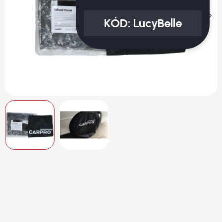
KÓD:
LucyBelle