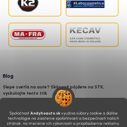
Blog
Slepé svetlá na aute? Skôr než pôjdete na STK,
vyskúšajte tento trik
7.8.2026
Všimli ste si, že vaše auto vyzerá o päť rokov staršie, než v
Spoločnosť
Andyhoauto.sk
využíva súbory cookie a ďalšie
skutočnosti je? Často za to môžu práve „slepé“ svetlomety. Ten
technológie na zaistenie spoľahlivosti a bezpečnosti našich
mliečny, drsný povrch nie je len estetická vada. Keď slnko a soľ urobia
stránok, na meranie ich výkonnosti a prispôsobenie reklamy.