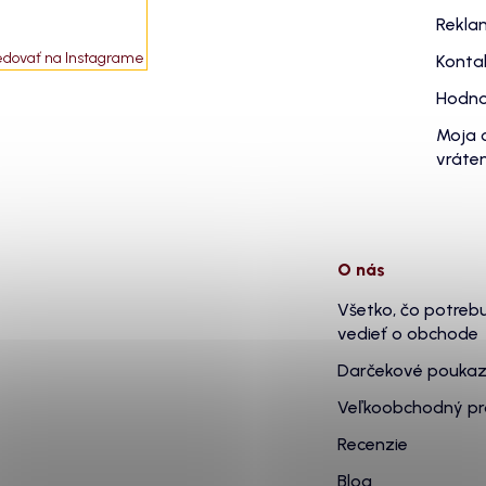
Rekla
edovať na Instagrame
Konta
Hodno
Moja 
vráten
O nás
Všetko, čo potreb
vedieť o obchode
Darčekové pouka
Veľkoobchodný p
Recenzie
Blog