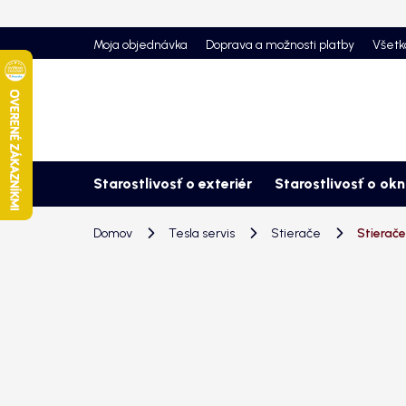
Prejsť
na
Moja objednávka
Doprava a možnosti platby
Všetk
obsah
Starostlivosť o exteriér
Starostlivosť o ok
Domov
Tesla servis
Stierače
Stierače