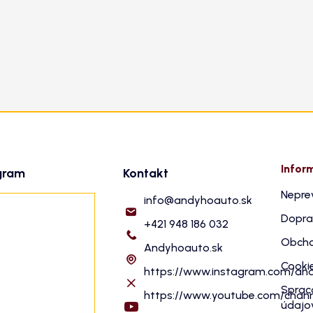
Infor
gram
Kontakt
Nepre
info
@
andyhoauto.sk
Dopra
+421 948 186 032
Obcho
Andyhoauto.sk
Cooki
https://www.instagram.com/an
Sprac
https://www.youtube.com/cha
údajo