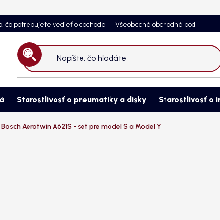
o, čo potrebujete vedieť o obchode
Všeobecné obchodné podmienky
Hľadať
ná
Starostlivosť o pneumatiky a disky
Starostlivosť o i
 Bosch Aerotwin A621S - set pre model S a Model Y