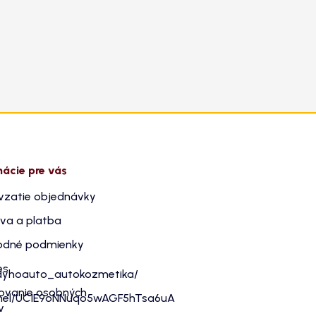
mácie pre vás
vzatie objednávky
va a platba
dné podmienky
es
dyhoauto_autokozmetika/
ovanie osobných
nnel/UC1E9oNNuqo5wAGF5hTsa6uA
v