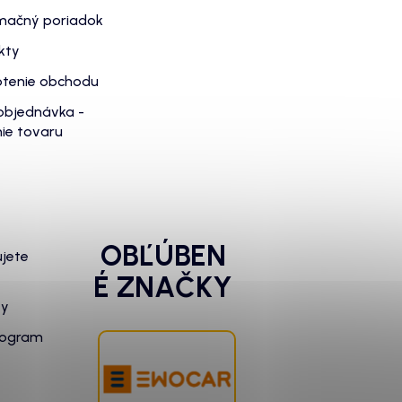
mačný poriadok
kty
tenie obchodu
objednávka -
ie tovaru
OBĽÚBEN
ujete
É ZNAČKY
zy
rogram