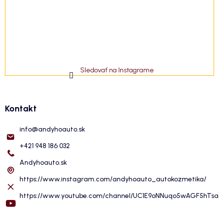
Sledovať na Instagrame
Kontakt
info
@
andyhoauto.sk
+421 948 186 032
Andyhoauto.sk
https://www.instagram.com/andyhoauto_autokozmetika/
https://www.youtube.com/channel/UC1E9oNNuqo5wAGF5hTs