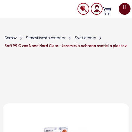
Prejsť
na
Nákupný
obsah
košík
Domov
Starostlivosť o exteriér
Svetlomety
Soft99 Gzox Nano Hard Clear - keramická ochrana svetiel a plastov