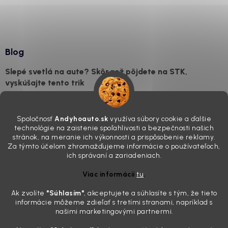
Blog
Slepé svetlá na aute? Skôr než pôjdete na STK,
vyskúšajte tento trik
7.8.2026
Všimli ste si, že vaše auto vyzerá o päť rokov staršie, než v
Spoločnosť
Andyhoauto.sk
využíva súbory cookie a ďalšie
skutočnosti je? Často za to môžu práve „slepé“ svetlomety. Ten
technológie na zaistenie spoľahlivosti a bezpečnosti našich
mliečny, drsný povrch nie je len estetická vada. Keď slnko a soľ urobia
stránok, na meranie ich výkonnosti a prispôsobenie reklamy.
svoje, plexisklo začne svetlo rozptyľovať namiesto to...
Za týmto účelom zhromažďujeme informácie o používateľoch,
Zabudnite na handru. Ak chcete mať auto naozaj čisté,
ich správaní a zariadeniach.
potrebujete tento nástroj za pár eur
Viac informácií
tu
.
4.8.2026
Ak zvolíte
"Súhlasím
"
, akceptujete a súhlasíte s tým, že tieto
Poznáte ten moment. Vonku svieti slnko, vy sedíte v čerstvo
informácie môžeme zdieľať s tretími stranami, napríklad s
„upratanom“ aute, no pri pohľade na palubnú dosku vás ide poraziť. V
našimi marketingovými partnermi.
mriežkach ventilácie, okolo tlačidiel a v švíkoch sedačiek na vás stále
drzo pozerá prach. Handra ani vysávač tam jednodu...