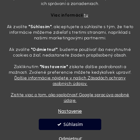
Zabudnite na handru. Ak chcete mať auto naozaj čisté,
ich správaní a zariadeniach.
potrebujete tento nástroj za pár eur
Viac informácií
tu
.
4.8.2026
Ak zvolíte
"Súhlasím
"
, akceptujete a súhlasíte s tým, že tieto
Poznáte ten moment. Vonku svieti slnko, vy sedíte v čerstvo
informácie môžeme zdieľať s tretími stranami, napríklad s
„upratanom“ aute, no pri pohľade na palubnú dosku vás ide poraziť. V
našimi marketingovými partnermi.
mriežkach ventilácie, okolo tlačidiel a v švíkoch sedačiek na vás stále
drzo pozerá prach. Handra ani vysávač tam jednodu...
Ak zvolíte
"Odmietnuť"
, budeme používať iba nevyhnutné
Detailing nemusí stáť výplatu: 5 kúskov autokozmetiky,
cookies a žiaľ, nedostanete žiaden prispôsobený obsah.
ktoré sa teraz reálne oplatia
Zakliknutím
"Nastavenie"
získate ďalšie podrobnosti a
31.7.2026
možnosti. Zvolené preferencie môžete kedykoľvek upraviť.
Ďalšie informácie nájdete v našich Zásadách ochrany
Sobotné ráno, káva v ruke a pred vami zaprášená kapota. Pre
osobných údajov.
niekoho nuda, pre nás najlepší relax. Lenže keď si v košíku spočítate
všetky tie fľaštičky, šampóny a utierky, výsledná suma vie poriadne
Zistite viac o tom, ako spoločnosť Google spracúva osobné
pokaziť náladu. Dobrá správa je, že aj profi výbava ...
údaje.
Nastavenie
Vytvoril Shoptet
Súhlasím
Copyright 2026
Andyhoauto
. Všetky práva vyhradené.
Upraviť
Odmietnuť