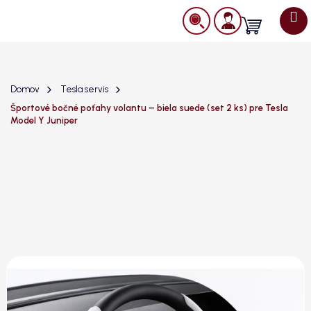
Prejsť
na
Nákupný
obsah
košík
Domov
Tesla servis
Športové bočné poťahy volantu – biela suede (set 2 ks) pre Tesla
Model Y Juniper