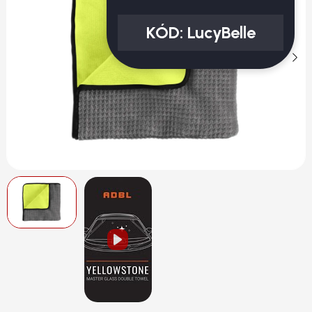
KÓD:
LucyBelle