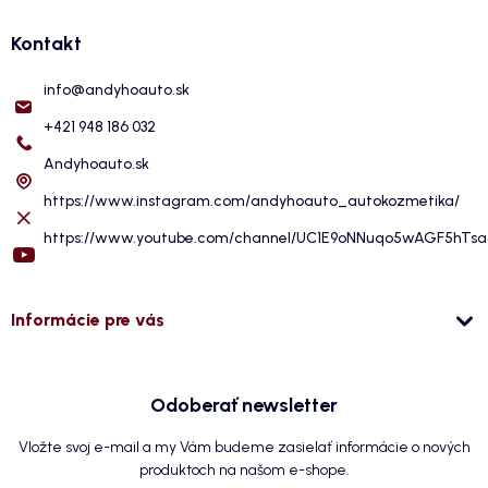
Kontakt
info
@
andyhoauto.sk
+421 948 186 032
Andyhoauto.sk
https://www.instagram.com/andyhoauto_autokozmetika/
https://www.youtube.com/channel/UC1E9oNNuqo5wAGF5hTs
Informácie pre vás
Odoberať newsletter
Vložte svoj e-mail a my Vám budeme zasielať informácie o nových
produktoch na našom e-shope.