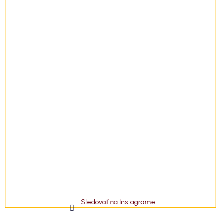
i
e
Sledovať na Instagrame