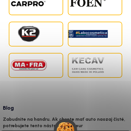
Blog
Zabudnite na handru. Ak chcete mať auto naozaj čisté,
potrebujete tento nástroj za pár eur