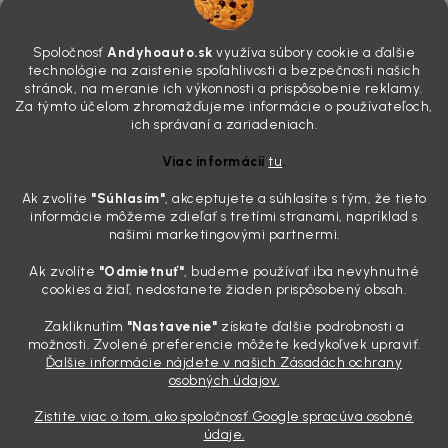
4.8.2026
Poznáte ten moment. Vonku svieti slnko, vy sedíte v čerstvo
Spoločnosť
Andyhoauto.sk
využíva súbory cookie a ďalšie
„upratanom“ aute, no pri pohľade na palubnú dosku vás ide poraziť. V
technológie na zaistenie spoľahlivosti a bezpečnosti našich
mriežkach ventilácie, okolo tlačidiel a v švíkoch sedačiek na vás stále
stránok, na meranie ich výkonnosti a prispôsobenie reklamy.
drzo pozerá prach. Handra ani vysávač tam jednodu...
Za týmto účelom zhromažďujeme informácie o používateľoch,
Detailing nemusí stáť výplatu: 5 kúskov autokozmetiky,
ich správaní a zariadeniach.
ktoré sa teraz reálne oplatia
Viac informácií
tu
.
31.7.2026
Ak zvolíte
"Súhlasím
"
, akceptujete a súhlasíte s tým, že tieto
Sobotné ráno, káva v ruke a pred vami zaprášená kapota. Pre
informácie môžeme zdieľať s tretími stranami, napríklad s
niekoho nuda, pre nás najlepší relax. Lenže keď si v košíku spočítate
našimi marketingovými partnermi.
všetky tie fľaštičky, šampóny a utierky, výsledná suma vie poriadne
pokaziť náladu. Dobrá správa je, že aj profi výbava ...
Ak zvolíte
"Odmietnuť"
, budeme používať iba nevyhnutné
Zabudnite na šmuhy: 7 overených vychytávok, ktoré z
cookies a žiaľ, nedostanete žiaden prispôsobený obsah.
vášho auta urobia magnet na pohľady
Zakliknutím
"Nastavenie"
získate ďalšie podrobnosti a
28.7.2026
možnosti. Zvolené preferencie môžete kedykoľvek upraviť.
Ďalšie informácie nájdete v našich Zásadách ochrany
Poznáte ten pocit. Sobota ráno, slnko sa oprie do laku a vy namiesto
osobných údajov.
radosti vidíte len šedý povlak, zaschnuté kvapky a kolesá čierne od
brzdového prachu. Pre niekoho je to len stroj na presun z bodu A do
Zistite viac o tom, ako spoločnosť Google spracúva osobné
bodu B, ale pre nás je to vizitka. Nič nepoka...
údaje.