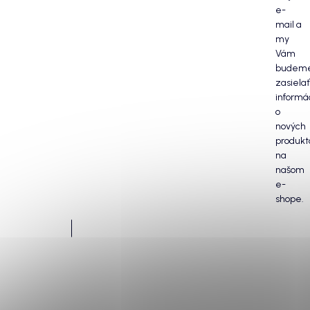
e-
mail a
my
Vám
budem
zasielať
informá
o
nových
produkt
na
našom
e-
shope.