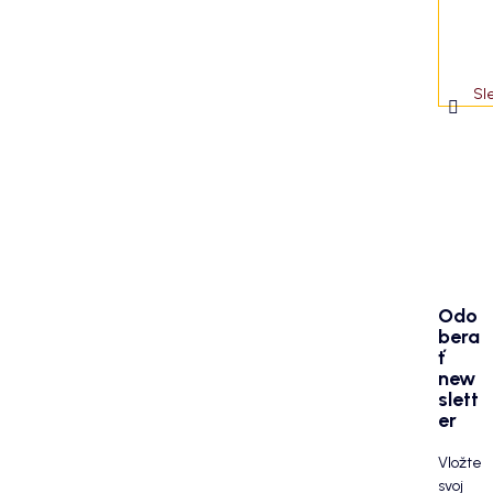
Sl
Odo
bera
ť
new
slett
er
Vložte
svoj