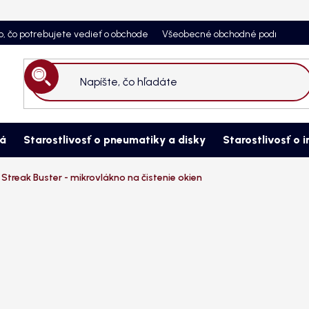
o, čo potrebujete vedieť o obchode
Všeobecné obchodné podmienky
Hľadať
ná
Starostlivosť o pneumatiky a disky
Starostlivosť o i
 Streak Buster - mikrovlákno na čistenie okien