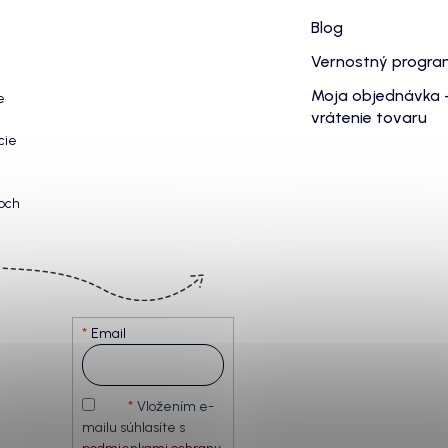
Blog
Vernostný progr
Moja objednávka 
e
vrátenie tovaru
cie
och
Email
Vložením e-
mailu súhlasíte s