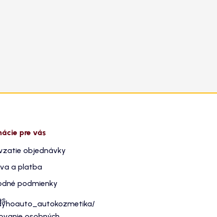
mácie pre vás
vzatie objednávky
va a platba
dné podmienky
es
dyhoauto_autokozmetika/
ovanie osobných