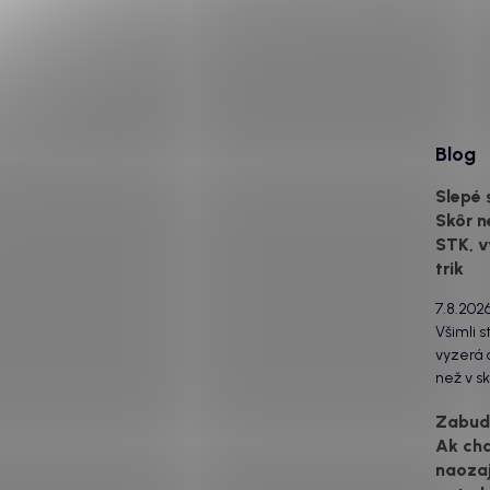
Blog
Slepé 
Skôr n
STK, v
trik
7.8.202
Všimli s
vyzerá o
než v sk
za to m
Zabudn
svetlom
Ak ch
drsný po
naozaj
estetick