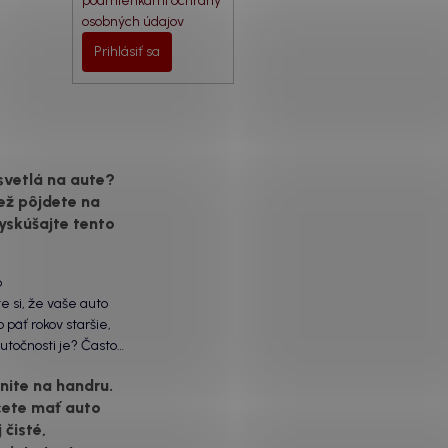
podmienkami ochrany
osobných údajov
Prihlásiť sa
svetlá na aute?
ež pôjdete na
yskúšajte tento
6
te si, že vaše auto
 päť rokov staršie,
utočnosti je? Často
ôžu práve „slepé“
ite na handru.
ety. Ten mliečny,
cete mať auto
vrch nie je len
 čisté,
á vada. Keď slnko a soľ