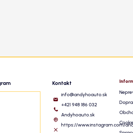
Infor
gram
Kontakt
Nepre
info
@
andyhoauto.sk
Dopra
+421 948 186 032
Obcho
Andyhoauto.sk
Cooki
https://www.instagram.com/an
Sprac