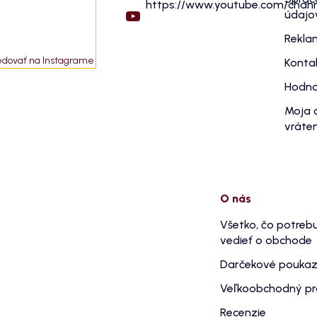
https://www.youtube.com/cha
údajo
Rekla
edovať na Instagrame
Konta
Hodno
Moja 
vráten
O nás
Všetko, čo potreb
vedieť o obchode
Darčekové pouka
Veľkoobchodný p
Recenzie