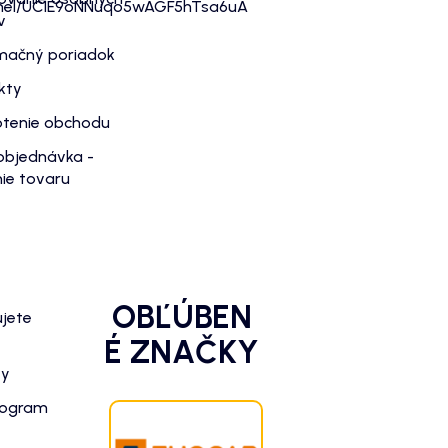
nnel/UC1E9oNNuqo5wAGF5hTsa6uA
v
mačný poriadok
kty
tenie obchodu
objednávka -
ie tovaru
OBĽÚBEN
ujete
É ZNAČKY
zy
rogram