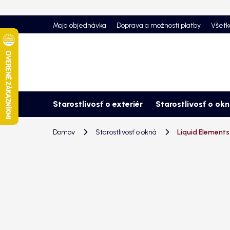
Prejsť
na
Moja objednávka
Doprava a možnosti platby
Všetk
obsah
Starostlivosť o exteriér
Starostlivosť o ok
Domov
Starostlivosť o okná
Liquid Elements